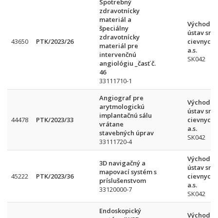
Spotrebný
zdravotnícky
materiál a
Východos
špeciálny
ústav srd
zdravotnícky
43650
PTK/2023/26
cievnych 
materiál pre
a.s.
intervenčnú
SK042
angiológiu _časť č.
46
33111710-1
Angiograf pre
Východos
arytmologickú
ústav srd
implantačnú sálu
44478
PTK/2023/33
cievnych 
vrátane
a.s.
stavebných úprav
SK042
33111720-4
Východos
3D navigačný a
ústav srd
mapovací systém s
45222
PTK/2023/36
cievnych 
príslušenstvom
a.s.
33120000-7
SK042
Endoskopický
Východos