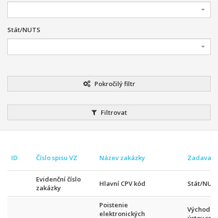
Stát/NUTS
Pokročilý filtr
Filtrovat
ID
Číslo spisu VZ
Název zakázky
Zadavate
Evidenční číslo
Hlavní CPV kód
Stát/NUT
zakázky
Poistenie
Východos
elektronických