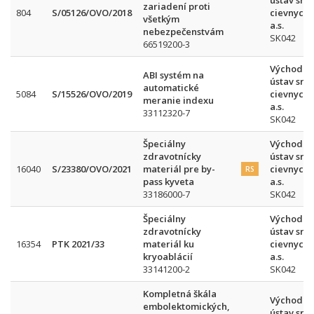
ústav srd
zariadení proti
804
S/05126/OVO/2018
cievnych 
všetkým
a.s.
nebezpečenstvám
SK042
66519200-3
Východos
ABI systém na
ústav srd
automatické
5084
S/15526/OVO/2019
cievnych 
meranie indexu
a.s.
33112320-7
SK042
Špeciálny
Východos
zdravotnícky
ústav srd
16040
S/23380/OVO/2021
materiál pre by-
cievnych 
RS
pass kyveta
a.s.
33186000-7
SK042
Špeciálny
Východos
zdravotnícky
ústav srd
16354
PTK 2021/33
materiál ku
cievnych 
kryoablácií
a.s.
33141200-2
SK042
Kompletná škála
Východos
embolektomických,
ústav srd