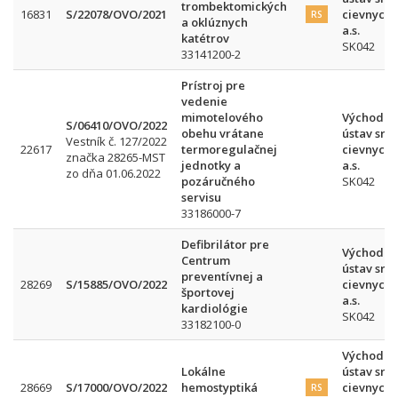
trombektomických
16831
S/22078/OVO/2021
cievnych 
RS
a oklúznych
a.s.
katétrov
SK042
33141200-2
Prístroj pre
vedenie
mimotelového
Východos
S/06410/OVO/2022
obehu vrátane
ústav srd
Vestník č. 127/2022
22617
termoregulačnej
cievnych 
značka 28265-MST
jednotky a
a.s.
zo dňa 01.06.2022
pozáručného
SK042
servisu
33186000-7
Defibrilátor pre
Východos
Centrum
ústav srd
preventívnej a
28269
S/15885/OVO/2022
cievnych 
športovej
a.s.
kardiológie
SK042
33182100-0
Východos
Lokálne
ústav srd
28669
S/17000/OVO/2022
hemostyptiká
cievnych 
RS