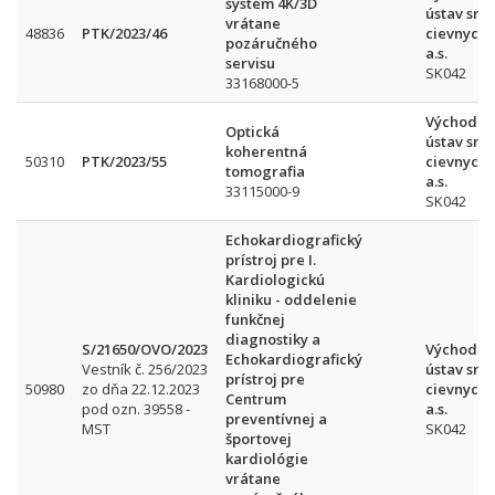
systém 4K/3D
ústav srd
vrátane
48836
PTK/2023/46
cievnych 
pozáručného
a.s.
servisu
SK042
33168000-5
Východos
Optická
ústav srd
koherentná
50310
PTK/2023/55
cievnych 
tomografia
a.s.
33115000-9
SK042
Echokardiografický
prístroj pre I.
Kardiologickú
kliniku - oddelenie
funkčnej
diagnostiky a
S/21650/OVO/2023
Východos
Echokardiografický
Vestník č. 256/2023
ústav srd
prístroj pre
50980
zo dňa 22.12.2023
cievnych 
Centrum
pod ozn. 39558 -
a.s.
preventívnej a
MST
SK042
športovej
kardiológie
vrátane