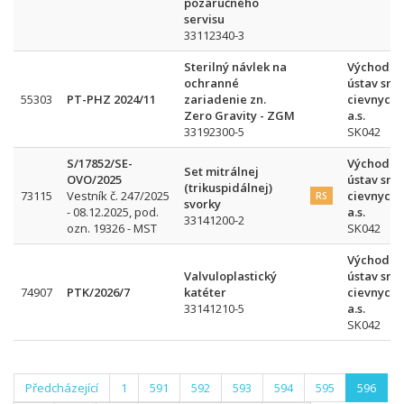
pozáručného
servisu
33112340-3
Sterilný návlek na
Východos
ochranné
ústav srd
55303
PT-PHZ 2024/11
zariadenie zn.
cievnych 
Zero Gravity - ZGM
a.s.
33192300-5
SK042
S/17852/SE-
Východos
Set mitrálnej
OVO/2025
ústav srd
(trikuspidálnej)
73115
Vestník č. 247/2025
cievnych 
RS
svorky
- 08.12.2025, pod.
a.s.
33141200-2
ozn. 19326 - MST
SK042
Východos
Valvuloplastický
ústav srd
74907
PTK/2026/7
katéter
cievnych 
33141210-5
a.s.
SK042
Předcházející
1
591
592
593
594
595
596