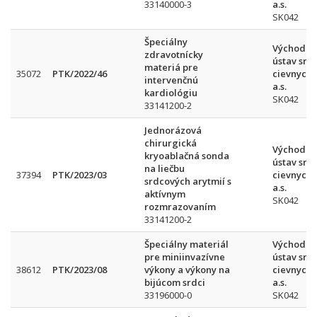
33140000-3
a.s.
SK042
Špeciálny
Východos
zdravotnícky
ústav srd
materiá pre
35072
PTK/2022/46
cievnych 
intervenčnú
a.s.
kardiológiu
SK042
33141200-2
Jednorázová
chirurgická
Východos
kryoablačná sonda
ústav srd
na liečbu
37394
PTK/2023/03
cievnych 
srdcových arytmií s
a.s.
aktívnym
SK042
rozmrazovaním
33141200-2
Špeciálny materiál
Východos
pre miniinvazívne
ústav srd
38612
PTK/2023/08
výkony a výkony na
cievnych 
bijúcom srdci
a.s.
33196000-0
SK042