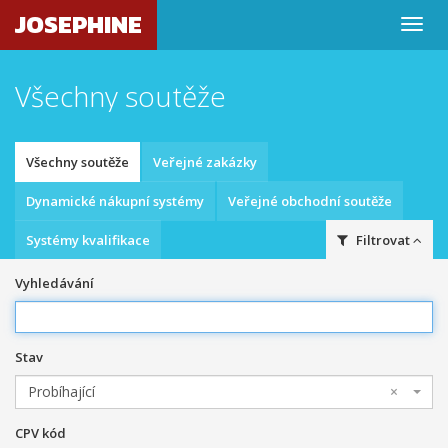
JOSEPHINE
Všechny soutěže
Všechny soutěže
Veřejné zakázky
Dynamické nákupní systémy
Veřejné obchodní soutěže
Systémy kvalifikace
Filtrovat
Vyhledávání
Stav
Probíhající
×
CPV kód