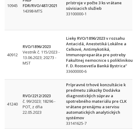
FNsP
prístroje v počte 3 ks vrátane
10945
FDR/RVO/487/2021
súvisiacich služieb
14398-MTS
33100000-1
Lieky RVO/1896/2023 v rozsahu
Antacidá, Anestetiká Lokálne a
RVO/1896/2023
Celkové, Antimykotiká,
Vestník č. 115/2023 -
40912
Immunopreparáta pre potreby
13.06.2023; 20273 -
Fakultnej nemocnice s poliklinikou
MST
F. D. Roosevetla Banká Bystrica“
33600000-6
Prípravné trhové konzultácie k
predmetu zákazky Dodávka
RVO/2212/2023
diagnostických súprav a
č. 99/2023; 18296 -
spotrebného materiálu pre CLK
41240
POT, z dňa
vrátane prenájmu a servisu
22.05.2023
automatických analytických
systémov
33141625-7