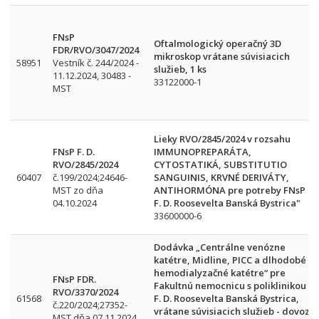
FNsP
Oftalmologický operačný 3D
FDR/RVO/3047/2024
mikroskop vrátane súvisiacich
58951
Vestník č. 244/2024 -
služieb, 1 ks
11.12.2024, 30483 -
33122000-1
MST
Lieky RVO/2845/2024 v rozsahu
FNsP F. D.
IMMUNOPREPARÁTA,
RVO/2845/2024
CYTOSTATIKÁ, SUBSTITUTIO
60407
č.199/2024;24646-
SANGUINIS, KRVNÉ DERIVÁTY,
MST zo dňa
ANTIHORMÓNA pre potreby FNsP
04.10.2024
F. D. Roosevelta Banská Bystrica"
33600000-6
Dodávka „Centrálne venózne
katétre, Midline, PICC a dlhodobé
hemodialyzačné katétre“ pre
FNsP FDR.
Fakultnú nemocnicu s poliklinikou
RVO/3370/2024
61568
F. D. Roosevelta Banská Bystrica,
č.220/2024;27352-
vrátane súvisiacich služieb - dovoz
MST dňa 07.11.2024