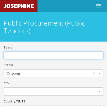
JOSEPHINE
Public Procurement (Public
Tenders)
Search
Status
Ongoing
×
CPV
Country/NUTS