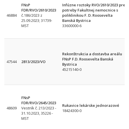
FNsP
Infúzne roztoky RVO/2610/2023 pre
FDR/RVO/2610/2023
potreby Fakultnej nemocnice s
46884
č.186/2023 z
poliklinikou F. D. Roosevelta
25.09.2023; 31739-
Banská Bystrica
MST
33600000-6
Rekonštrukcia a dostavba areálu
FNsP F.D. Roosevelta Banská
47544
2813/2023/VO
Bystrica
45215140-0
FNsP
FDR/RVO/2645/2023
Rukavice lekárske jednorazové
48609
Vestník č. 213/2023 -
18424300-0
31.10.2023, 35226 -
MST