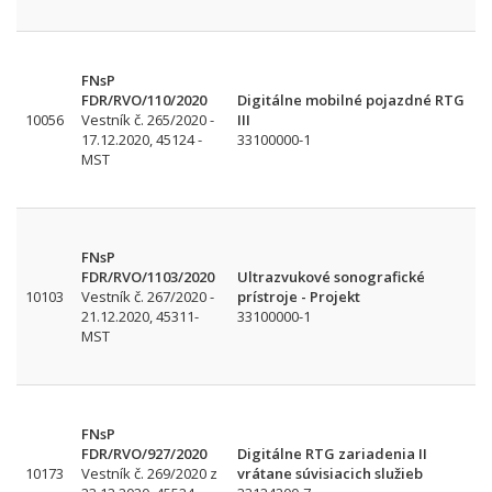
FNsP
FDR/RVO/110/2020
Digitálne mobilné pojazdné RTG
10056
Vestník č. 265/2020 -
III
17.12.2020, 45124 -
33100000-1
MST
FNsP
FDR/RVO/1103/2020
Ultrazvukové sonografické
10103
Vestník č. 267/2020 -
prístroje - Projekt
21.12.2020, 45311-
33100000-1
MST
FNsP
FDR/RVO/927/2020
Digitálne RTG zariadenia II
10173
Vestník č. 269/2020 z
vrátane súvisiacich služieb