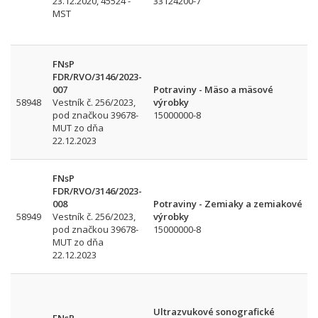
23.12.2020, 45524 -
33124200-7
MST
FNsP
FDR/RVO/3146/2023-
007
Potraviny - Mäso a mäsové
58948
Vestník č. 256/2023,
výrobky
pod značkou 39678-
15000000-8
MUT zo dňa
22.12.2023
FNsP
FDR/RVO/3146/2023-
008
Potraviny - Zemiaky a zemiakové
58949
Vestník č. 256/2023,
výrobky
pod značkou 39678-
15000000-8
MUT zo dňa
22.12.2023
Ultrazvukové sonografické