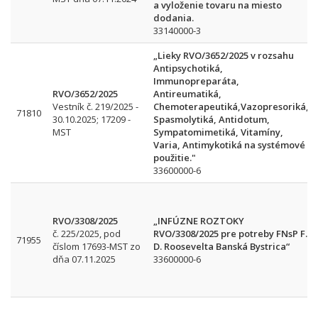
a vyloženie tovaru na miesto
dodania.
33140000-3
„Lieky RVO/3652/2025 v rozsahu
Antipsychotiká,
Immunopreparáta,
RVO/3652/2025
Antireumatiká,
Vestník č. 219/2025 -
Chemoterapeutiká,Vazopresoriká,
71810
30.10.2025; 17209 -
Spasmolytiká, Antidotum,
MST
Sympatomimetiká, Vitamíny,
Varia, Antimykotiká na systémové
použitie."
33600000-6
RVO/3308/2025
„INFÚZNE ROZTOKY
č. 225/2025, pod
RVO/3308/2025 pre potreby FNsP F.
71955
číslom 17693-MST zo
D. Roosevelta Banská Bystrica“
dňa 07.11.2025
33600000-6