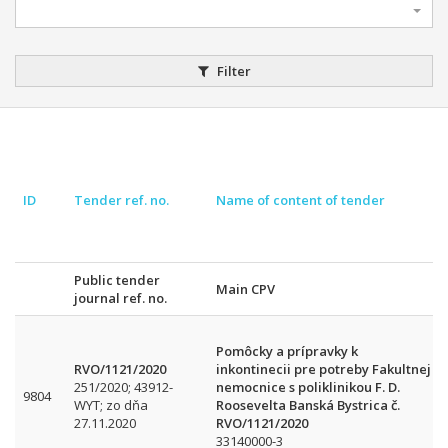
Filter
ID
Tender ref. no.
Name of content of tender
Public tender
Main CPV
journal ref. no.
Pomôcky a prípravky k
RVO/1121/2020
inkontinecii pre potreby Fakultnej
251/2020; 43912-
nemocnice s poliklinikou F. D.
9804
WYT; zo dňa
Roosevelta Banská Bystrica č.
27.11.2020
RVO/1121/2020
33140000-3