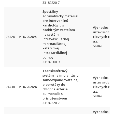
33182220-7
Špeciálny
zdravotnícky materiál
pre intervenčnú
kardiológiu s
Východoslov
osobitným zreteľom
ústav srdcov
na systém
74726
PTK/2026/5
cievnych cho
intravaskulárnej
a.s.
mikroaxilárnej
SK042
katétrovej
intrakardiálnej
pumpy
33182000-9
Transkatétrový
systém na imolantáciu
Východoslov
samoexpandovateľnej
ústav srdcov
bioprotézy do
74738
PTK/2026/6
cievnych cho
chlopne artéria
a.s.
pulmonalis s
SK042
príslušenstvom
33182220-7
Východoslov