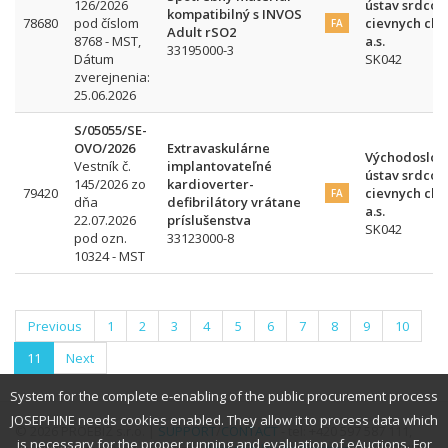
126/2026
ústav srdcov
kompatibilný s INVOS
78680
pod číslom
cievnych cho
FA
Adult rSO2
8768 - MST,
a.s.
33195000-3
Dátum
SK042
zverejnenia:
25.06.2026
S/05055/SE-
OVO/2026
Extravaskulárne
Východoslov
Vestník č.
implantovateľné
ústav srdcov
145/2026 zo
kardioverter-
79420
cievnych cho
FA
dňa
defibrilátory vrátane
a.s.
22.07.2026
príslušenstva
SK042
pod ozn.
33123000-8
10324 - MST
Previous
1
2
3
4
5
6
7
8
9
10
11
Next
System for the complete e-enabling of the public procurement process
JOSEPHINE needs cookies enabled. They allow it to process data which
© 2026 PROEBIZ s.r.o. |
SUPPORT
/
CONTACT
- tel: +420 597 587 111,
is necessary for the proper running and evaluation of eAuctions. For