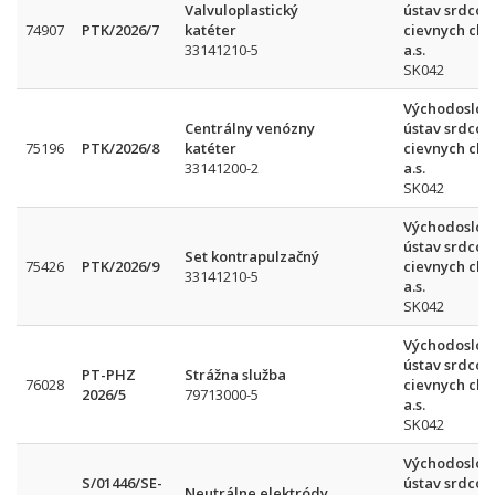
Valvuloplastický
ústav srdcov
74907
PTK/2026/7
katéter
cievnych cho
33141210-5
a.s.
SK042
Východoslov
Centrálny venózny
ústav srdcov
75196
PTK/2026/8
katéter
cievnych cho
33141200-2
a.s.
SK042
Východoslov
ústav srdcov
Set kontrapulzačný
75426
PTK/2026/9
cievnych cho
33141210-5
a.s.
SK042
Východoslov
ústav srdcov
PT-PHZ
Strážna služba
76028
cievnych cho
2026/5
79713000-5
a.s.
SK042
Východoslov
S/01446/SE-
ústav srdcov
Neutrálne elektródy