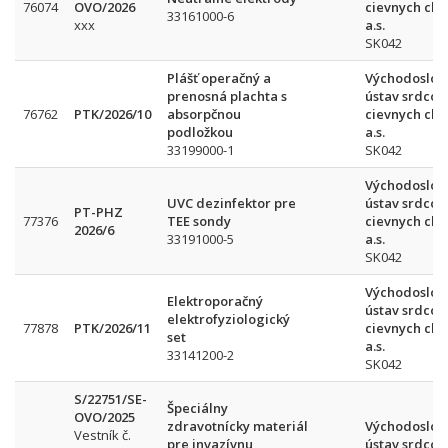
76074
OVO/2026
cievnych cho
33161000-6
xxx
a.s.
SK042
Plášť operačný a
Východoslov
prenosná plachta s
ústav srdcov
76762
PTK/2026/10
absorpčnou
cievnych cho
podložkou
a.s.
33199000-1
SK042
Východoslov
UVC dezinfektor pre
ústav srdcov
PT-PHZ
77376
TEE sondy
cievnych cho
2026/6
33191000-5
a.s.
SK042
Východoslov
Elektroporačný
ústav srdcov
elektrofyziologický
77878
PTK/2026/11
cievnych cho
set
a.s.
33141200-2
SK042
S/22751/SE-
Špeciálny
OVO/2025
zdravotnícky materiál
Východoslov
Vestník č.
pre invazívnu
ústav srdcov