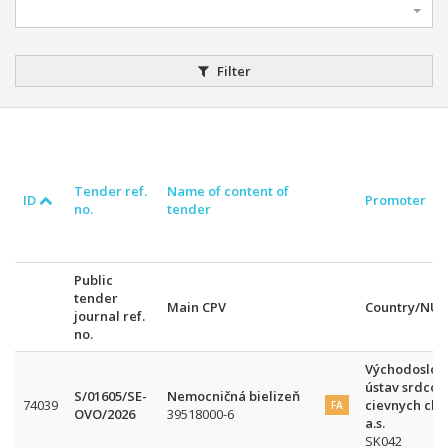
Filter
Tender ref.
Name of content of
ID
Promoter
no.
tender
Public
tender
Main CPV
Country/NU
journal ref.
no.
Východoslov
ústav srdcov
S/01605/SE-
Nemocničná bielizeň
74039
cievnych cho
FA
OVO/2026
39518000-6
a.s.
SK042