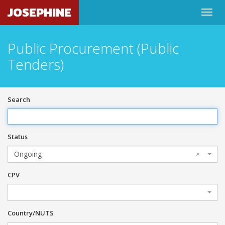
JOSEPHINE
Public Procurement (Public
Tenders)
Search
Status
Ongoing
×
CPV
Country/NUTS