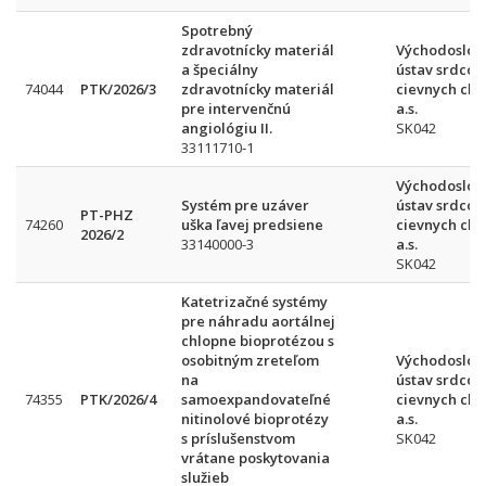
Spotrebný
zdravotnícky materiál
Východoslov
a špeciálny
ústav srdcov
74044
PTK/2026/3
zdravotnícky materiál
cievnych cho
pre intervenčnú
a.s.
angiológiu II.
SK042
33111710-1
Východoslov
Systém pre uzáver
ústav srdcov
PT-PHZ
74260
uška ľavej predsiene
cievnych cho
2026/2
33140000-3
a.s.
SK042
Katetrizačné systémy
pre náhradu aortálnej
chlopne bioprotézou s
osobitným zreteľom
Východoslov
na
ústav srdcov
74355
PTK/2026/4
samoexpandovateľné
cievnych cho
nitinolové bioprotézy
a.s.
s príslušenstvom
SK042
vrátane poskytovania
služieb