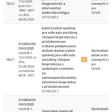
112/2026,
78223
diagnostickú a
cievnych cho
pod ozn.
intervenčnú
a.s.
7893 - MST
elektrofyziológiu
SK042
zo dňa
33141200-2
08.06.2026
Katertizačné systémy
pre náhradu aortálnej
chlopne bioprotézou s
príslušenstvom
S/24353/SE-
vrátane poskytovania
OVO/2025
služieb (Katetrizačné
Východoslov
Vestník č.
systémy pre náhradu
ústav srdcov
122/2026 zo
78621
aortálnej chlopne
cievnych cho
FA
dňa
bioprotézou s
a.s.
22.06.2026,
osobitným zreteľom
SK042
označenie
na
8618 - MST
samoexpandovateľnú
nitinolovú bioprotézu
s príslušenstvom)
33182220-7
S/24354/SE-
OVO/2025
Vestník č.
Východoslov
Spotrebný materiál