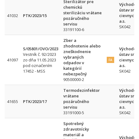
Sterilizátor pre
Východos
chemickú
ústav srd
sterilizáciu vrátane
41032
PTK/2023/15
cievnych 
pozáručného
a.s.
servisu
SK042
33191100-6
Zber a
zhodnotenie alebo
S/05801/OVO/2023
Východos
zneškodnenie
Vestník č. 92/2023
ústav srd
vybraných
41097
zo dňa 11.05.2023
cievnych 
FA
odpadov v
pod označením
a.s.
kategórií
17452 - MSS
SK042
nebezpečný
90500000-2
Termodezinfektor
Východos
vrátane
ústav srd
41655
PTK/2023/17
pozáručného
cievnych 
servisu
a.s.
33191000-5
SK042
Spotrebný
zdravotnícky
materiál a
Východos