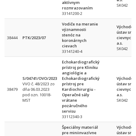
aktívnym
SK042
rozmrazovaním
33141200-2
Vodiče na meranie
Východos
významnosti
ústav srd
stenóz na
38444
PTK/2023/07
cievnych 
koronárnych
a.s.
cievach
SK042
33141240-4
Echokardiografický
prístroj pre Kliniku
angiológie a
S/04741/OVO/2023
Echokardiografický
Východos
VVO č. 48/2023 zo
prístroj pre
ústav srd
38479
dňa 06.03.2023
Kardiochirurgiu -
cievnych 
pod ozn. 10018-
Operačné sály
a.s.
MST
vrátane
SK042
pozáručného
servisu
33112340-3
Špeciálny materiál
Východos
pre miniinvazívne
ústav srd