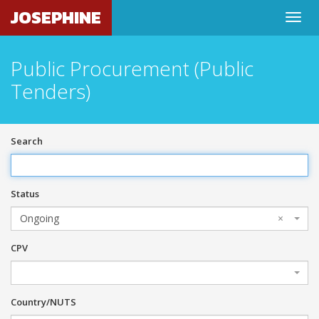
JOSEPHINE
Public Procurement (Public
Tenders)
Search
Status
Ongoing
×
CPV
Country/NUTS