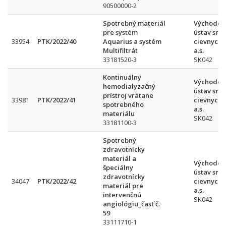
90500000-2
Spotrebný materiál
Východos
pre systém
ústav srd
33954
PTK/2022/40
Aquarius a systém
cievnych 
Multifiltrát
a.s.
33181520-3
SK042
Kontinuálny
Východos
hemodialyzačný
ústav srd
prístroj vrátane
33981
PTK/2022/41
cievnych 
spotrebného
a.s.
materiálu
SK042
33181100-3
Spotrebný
zdravotnícky
materiál a
Východos
špeciálny
ústav srd
zdravotnícky
34047
PTK/2022/42
cievnych 
materiál pre
a.s.
intervenčnú
SK042
angiológiu_časť č.
59
33111710-1