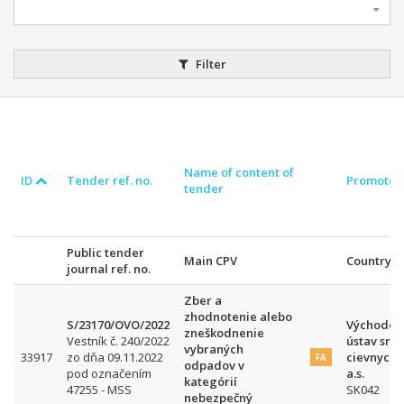
Filter
Name of content of
ID
Tender ref. no.
Promoter
tender
Public tender
Main CPV
Country/
journal ref. no.
Zber a
zhodnotenie alebo
S/23170/OVO/2022
Východos
zneškodnenie
Vestník č. 240/2022
ústav srd
vybraných
33917
zo dňa 09.11.2022
cievnych 
FA
odpadov v
pod označením
a.s.
kategórií
47255 - MSS
SK042
nebezpečný