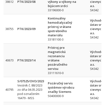
38612
PTK/2023/08
výkony a výkony na
cievnych 
bijúcom srdci
a.s.
33196000-0
SK042
Kontinuálny
Východos
hemodialyzačný
ústav srd
prístroj vrátane
38755
PTK/2023/09
cievnych 
spotrebného
a.s.
materiálu
SK042
33181100-3
Prístroj pre
magnetickú
Východos
rezonanciu
ústav srd
40673
PTK/2023/14
vrátane
cievnych 
pozáručného
a.s.
servisu
SK042
33111610-0
S/07525/OVO/2023
Východos
Pozáručný servis
Vestník č. 88/2023
ústav srd
systémov výrobcu
40795
zo dňa 04.05.2023
cievnych 
značky Siemens
pod označením
a.s.
50400000-9
16479 - MSS
SK042