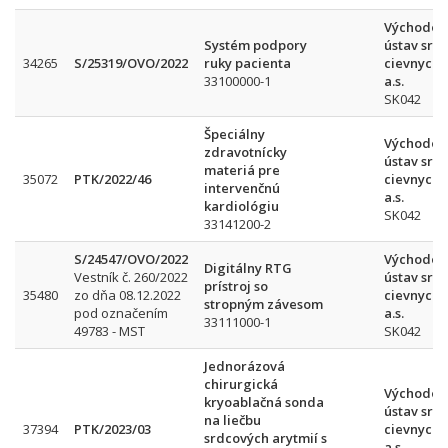
Východos
Systém podpory
ústav srd
34265
S/25319/OVO/2022
ruky pacienta
cievnych 
33100000-1
a.s.
SK042
Špeciálny
Východos
zdravotnícky
ústav srd
materiá pre
35072
PTK/2022/46
cievnych 
intervenčnú
a.s.
kardiológiu
SK042
33141200-2
S/24547/OVO/2022
Východos
Digitálny RTG
Vestník č. 260/2022
ústav srd
prístroj so
35480
zo dňa 08.12.2022
cievnych 
stropným závesom
pod označením
a.s.
33111000-1
49783 - MST
SK042
Jednorázová
chirurgická
Východos
kryoablačná sonda
ústav srd
na liečbu
37394
PTK/2023/03
cievnych 
srdcových arytmií s
a.s.