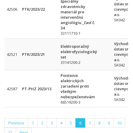
špeciálny
ústav srd
zdravotnícky
42506
PTK/2023/22
cievnych 
materiál pre
a.s.
intervenčnú
SK042
angiológiu _časť č.
34
33111710-1
Východos
Elektroporačný
ústav srd
elektrofyziologický
42521
PTK/2023/21
cievnych 
set
a.s.
33141200-2
SK042
Poistenie
Východos
elektrických
ústav srd
zariadení proti
42587
PT-PHZ 2023/13
cievnych 
všetkým
a.s.
nebezpečenstvám
SK042
66519200-3
Previous
1
2
3
4
5
6
7
8
9
10
11
Next