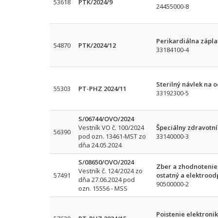
53618
PTK/2024/9
24455000-8
Perikardiálna zápl
54870
PTK/2024/12
33184100-4
Sterilný návlek na 
55303
PT-PHZ 2024/11
33192300-5
S/06744/OVO/2024
Vestník VO č. 100/2024
Špeciálny zdravotní
56390
pod ozn. 13461-MST zo
33140000-3
dňa 24.05.2024
S/08650/OVO/2024
Zber a zhodnotenie
Vestník č. 124/2024 zo
57491
ostatný a elektroo
dňa 27.06.2024 pod
90500000-2
ozn. 15556 - MSS
Poistenie elektron