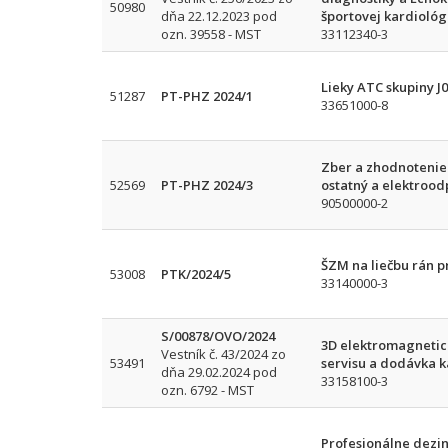
50980
dňa 22.12.2023 pod
športovej kardiológ
ozn. 39558 - MST
33112340-3
Lieky ATC skupiny J
51287
PT-PHZ 2024/1
33651000-8
Zber a zhodnotenie
52569
PT-PHZ 2024/3
ostatný a elektroo
90500000-2
ŠZM na liečbu rán 
53008
PTK/2024/5
33140000-3
S/00878/OVO/2024
3D elektromagnetic
Vestník č. 43/2024 zo
53491
servisu a dodávka k
dňa 29.02.2024 pod
33158100-3
ozn. 6792 - MST
Profesionálne dezi