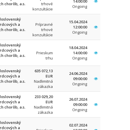
14:00:00
h chorôb, a.s.
trhové
Ongoing
konzultácie
oslovenský
15.04.2024
srdcových a
Prípravné
12:00:00
h chorôb, a.s.
trhové
Ongoing
konzultácie
oslovenský
18.04.2024
srdcových a
Prieskum
14:00:00
h chorôb, a.s.
trhu
Ongoing
oslovenský
635 072,13
24.06.2024
srdcových a
EUR
09:00:00
h chorôb, a.s.
Nadlimitná
Ongoing
zákazka
oslovenský
233 029,20
26.07.2024
srdcových a
EUR
09:00:00
h chorôb, a.s.
Nadlimitná
Ongoing
zákazka
oslovenský
02.07.2024
srdcových a