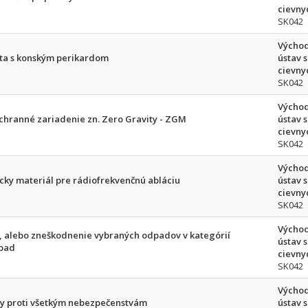
cievnyc
SK042
Východ
ata s konským perikardom
ústav 
cievnyc
SK042
Východ
ochranné zariadenie zn. Zero Gravity - ZGM
ústav 
cievnyc
SK042
Východ
cky materiál pre rádiofrekvenčnú abláciu
ústav 
cievnyc
SK042
Východ
, alebo zneškodnenie vybraných odpadov v kategórií
ústav 
dpad
cievnyc
SK042
Východ
iky proti všetkým nebezpečenstvám
ústav 