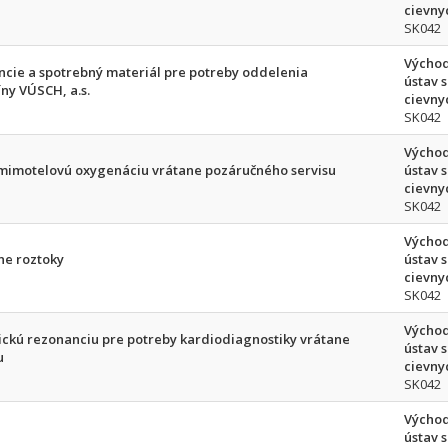
cievnyc
SK042
Východ
ncie a spotrebný materiál pre potreby oddelenia
ústav 
ny VÚSCH, a.s.
cievnyc
SK042
Východ
e mimotelovú oxygenáciu vrátane pozáručného servisu
ústav 
cievnyc
SK042
Východ
ne roztoky
ústav 
cievnyc
SK042
Východ
ickú rezonanciu pre potreby kardiodiagnostiky vrátane
ústav 
u
cievnyc
SK042
Východ
ústav 