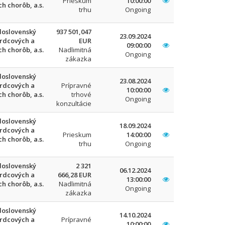
Prieskum
10:00:00
h chorôb, a.s.
trhu
Ongoing
oslovenský
937 501,047
23.09.2024
srdcových a
EUR
09:00:00
h chorôb, a.s.
Nadlimitná
Ongoing
zákazka
oslovenský
23.08.2024
srdcových a
Prípravné
10:00:00
h chorôb, a.s.
trhové
Ongoing
konzultácie
oslovenský
18.09.2024
srdcových a
Prieskum
14:00:00
h chorôb, a.s.
trhu
Ongoing
oslovenský
2 321
06.12.2024
srdcových a
666,28 EUR
13:00:00
h chorôb, a.s.
Nadlimitná
Ongoing
zákazka
oslovenský
14.10.2024
srdcových a
Prípravné
10:00:00