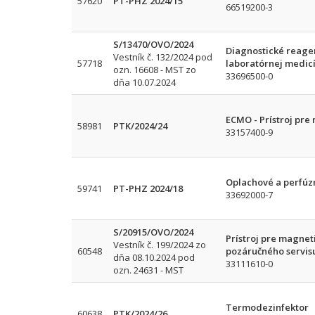
57620
PT-PHZ 2024/15
66519200-3
S/13470/OVO/2024
Diagnostické reage
Vestník č. 132/2024 pod
57718
laboratórnej medicí
ozn. 16608 - MST zo
33696500-0
dňa 10.07.2024
ECMO - Prístroj pr
58981
PTK/2024/24
33157400-9
Oplachové a perfúz
59741
PT-PHZ 2024/18
33692000-7
S/20915/OVO/2024
Prístroj pre magnet
Vestník č. 199/2024 zo
60548
pozáručného servis
dňa 08.10.2024 pod
33111610-0
ozn. 24631 - MST
Termodezinfektor
60638
PTK/2024/26