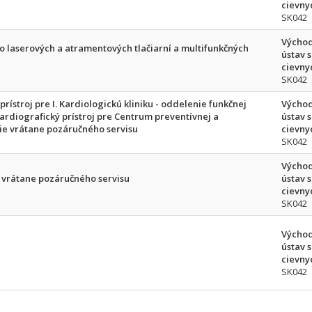
cievnyc
SK042
Východ
o laserových a atramentových tlačiarní a multifunkčných
ústav 
cievnyc
SK042
rístroj pre I. Kardiologickú kliniku - oddelenie funkčnej
Východ
ardiografický prístroj pre Centrum preventívnej a
ústav 
ie vrátane pozáručného servisu
cievnyc
SK042
Východ
oj vrátane pozáručného servisu
ústav 
cievnyc
SK042
Východ
ústav 
cievnyc
SK042