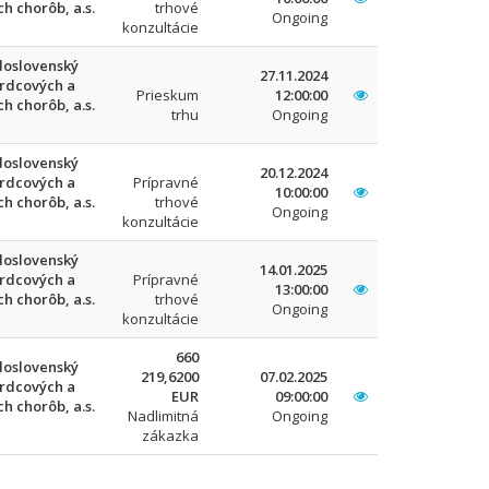
h chorôb, a.s.
trhové
Ongoing
konzultácie
oslovenský
27.11.2024
srdcových a
Prieskum
12:00:00
h chorôb, a.s.
trhu
Ongoing
oslovenský
20.12.2024
srdcových a
Prípravné
10:00:00
h chorôb, a.s.
trhové
Ongoing
konzultácie
oslovenský
14.01.2025
srdcových a
Prípravné
13:00:00
h chorôb, a.s.
trhové
Ongoing
konzultácie
660
oslovenský
219,6200
07.02.2025
srdcových a
EUR
09:00:00
h chorôb, a.s.
Nadlimitná
Ongoing
zákazka