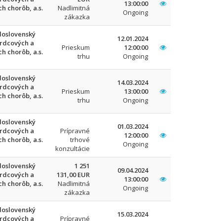
13:00:00
h chorôb, a.s.
Nadlimitná
Ongoing
zákazka
oslovenský
12.01.2024
srdcových a
Prieskum
12:00:00
h chorôb, a.s.
trhu
Ongoing
oslovenský
14.03.2024
srdcových a
Prieskum
13:00:00
h chorôb, a.s.
trhu
Ongoing
oslovenský
01.03.2024
srdcových a
Prípravné
12:00:00
h chorôb, a.s.
trhové
Ongoing
konzultácie
oslovenský
1 251
09.04.2024
srdcových a
131,00 EUR
13:00:00
h chorôb, a.s.
Nadlimitná
Ongoing
zákazka
oslovenský
15.03.2024
srdcových a
Prípravné