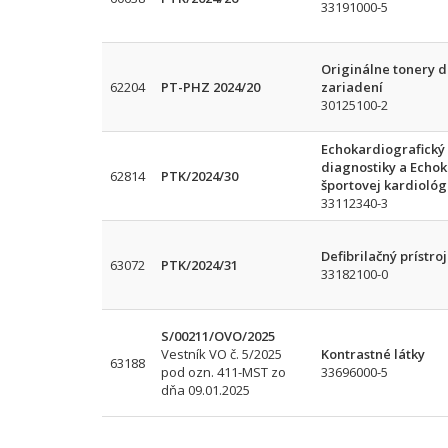
33191000-5
Originálne tonery d
62204
PT-PHZ 2024/20
zariadení
30125100-2
Echokardiografický p
diagnostiky a Echok
62814
PTK/2024/30
športovej kardiológ
33112340-3
Defibrilačný prístr
63072
PTK/2024/31
33182100-0
S/00211/OVO/2025
Vestník VO č. 5/2025
Kontrastné látky
63188
pod ozn. 411-MST zo
33696000-5
dňa 09.01.2025