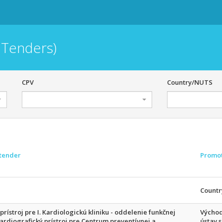
 Tenders)
CPV
Country/NUTS
 tender
Promo
Count
rístroj pre I. Kardiologickú kliniku - oddelenie funkčnej
Východ
ardiografický prístroj pre Centrum preventívnej a
ústav 