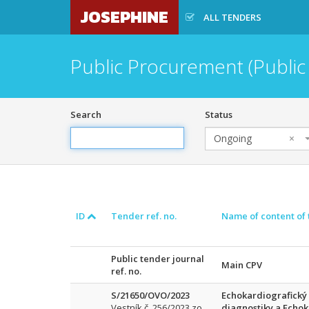
JOSEPHINE
ALL TENDERS
Public Procurement (Public
Search
Status
Ongoing
×
ID
Tender ref. no.
Name of content of
Public tender journal
Main CPV
ref. no.
S/21650/OVO/2023
Echokardiografický p
Vestník č. 256/2023 zo
diagnostiky a Echok