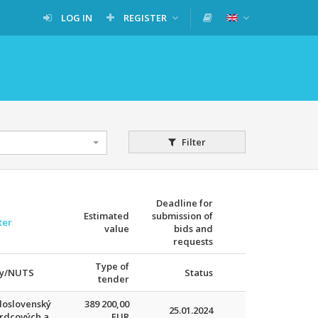
LOG IN
REGISTER
Filter
Deadline for
Estimated
submission of
ter
value
bids and
requests
Type of
ry/NUTS
Status
tender
oslovenský
389 200,00
25.01.2024
srdcových a
EUR