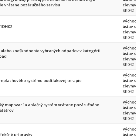
ie vrátane pozáručného servisu
cievnyc
SK042
Východ
01DH02
ústav 
cievnyc
SK042
Východ
 alebo zneškodnenie vybraných odpadov v kategórii
ústav 
dpad
cievnyc
SK042
Východ
preplachového systému podtlakovej terapie
ústav 
cievnyc
SK042
Východ
ký mapovací a ablačný systém vrátane pozáručného
ústav 
atétrov
cievnyc
SK042
Východ
nfekčné prípravky
ústav 