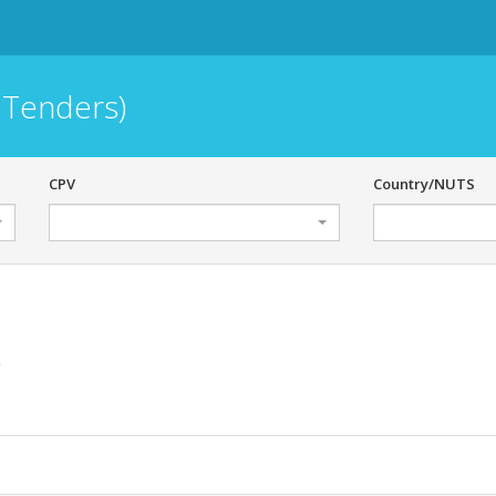
 Tenders)
CPV
Country/NUTS
r