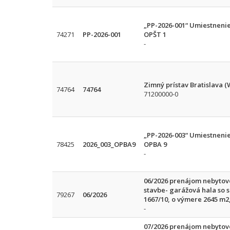
„PP-2026-001“ Umiestnenie
74271
PP-2026-001
OPŠT 1
-
Zimný prístav Bratislava (
74764
74764
71200000-0
„PP-2026-003“ Umiestnenie
78425
2026_003_OPBA9
OPBA 9
-
06/2026 prenájom nebytové
stavbe- garážová hala so s
79267
06/2026
1667/10, o výmere 2645 m2
-
07/2026 prenájom nebytové