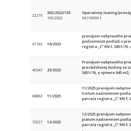
363/2022/103
Operatívny leasing/prenájo
22210
105/2022
34110000-1
prenájom nebytového pries
podzemnom podlaží v prev
41163
16/2023
registra „C“ KN č. 3851/76
-
Prenájom nebytového pries
prevádzkovej budovy so sú
45047
23/2023
3851/76, o výmere 845 m2,
-
11/2025 prenájom nebytové
treťom nadzemnom podlaží
68863
11/2025
parcela registra „C“ KN č.
-
12/2025 prenájom nebytové
piatom nadzemnom podlaží
70227
12/2025
parcela registra „C“ KN č.
-