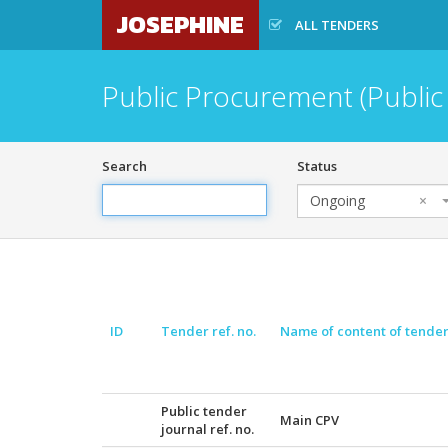
JOSEPHINE
ALL TENDERS
Public Procurement (Public
Search
Status
Ongoing
×
ID
Tender ref. no.
Name of content of tende
Public tender
Main CPV
journal ref. no.