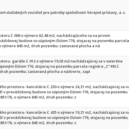
m služobných vozidiel pre potreby spoločnosti Verejné prístavy, a. s.
toru č. 006 o výmere 62,48 m2, nachádzajúceho sa na prvom
ádzkovej budove so súpisným číslom 776, stojacej na pozemku parcela
, o výmere 845 m2, druh pozemku: zastavaná plocha a ná
toru- garáže č. 012 o výmere 19,03 m2 nachádzajúcej sa v suteréne
pisným číslom 776, stojacej na pozemku parcela registra „C“ KN č.
 druh pozemku: zastavaná plocha a nádvorie, zapí
ho priestoru- kancelárie č. 230 o výmere 24,31 m2, nachádzajúcej sa n
 v prevádzkovej budove so súpisným číslom 776, stojacej na pozemku
 3851/76, o výmere 845 m2, druh pozemku: z
ho priestoru- kancelárie č. 425 o výmere 19,21 m2, nachádzajúcej sa n
 v prevádzkovej budove so súpisným číslom 776, stojacej na pozemku
 3851/76, o výmere 845 m2, druh pozemku: z