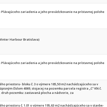
 Plávajúceho zariadenia a jeho prevádzkovanie na prístavnej polohe
Winter Harbour Bratislava)
 Plávajúceho zariadenia a jeho prevádzkovanie na prístavnej polohe
ho priestoru- bloku č. 3 o výmere 185,50 m2 nachádzajúceho sa v
úpisným číslom 4069, stojacej na pozemku parcela registra „C“ KN č.
, druh pozemku: zastavaná plocha a nádvorie, za
ho priestoru č. 1.01 o výmere 195,63 m2 nachádzajúceho sa v stavbe-