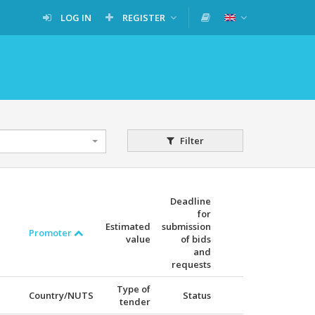
LOG IN
REGISTER
Filter
Deadline
for
Estimated
submission
Promoter
value
of bids
and
requests
Type of
Country/NUTS
Status
tender