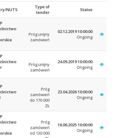
Type of
try/NUTS
Status
tender
LP
eśnictwo
02.12.2019 10:00:00
Próg unijny
Ongoing
orskie
zamówień
LP
eśnictwo
24.09.2019 10:00:00
Próg unijny
r
Ongoing
zamówień
LP
Próg
eśnictwo
23.04.2026 10:00:00
zamówień
z
Ongoing
do 170 000
ZŁ
LP
eśnictwo
Próg
16.06.2025 10:00:00
zamówień
Ongoing
orskie
od 130 000