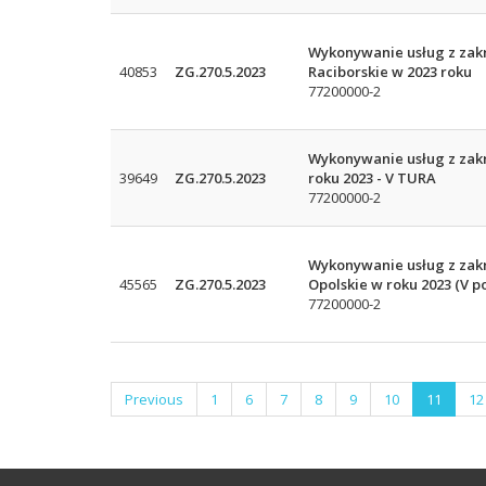
Wykonywanie usług z zakr
40853
ZG.270.5.2023
Raciborskie w 2023 roku
77200000-2
Wykonywanie usług z zakr
39649
ZG.270.5.2023
roku 2023 - V TURA
77200000-2
Wykonywanie usług z zakr
45565
ZG.270.5.2023
Opolskie w roku 2023 (V 
77200000-2
Previous
1
6
7
8
9
10
11
12