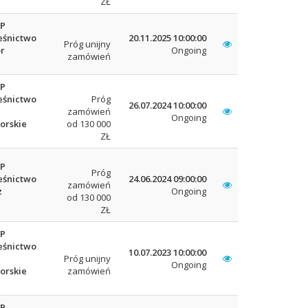
ZŁ
LP
eśnictwo
20.11.2025 10:00:00
Próg unijny
r
Ongoing
zamówień
LP
eśnictwo
Próg
26.07.2024 10:00:00
zamówień
Ongoing
orskie
od 130 000
ZŁ
LP
Próg
eśnictwo
24.06.2024 09:00:00
zamówień
z
Ongoing
od 130 000
ZŁ
LP
eśnictwo
10.07.2023 10:00:00
Próg unijny
Ongoing
orskie
zamówień
LP