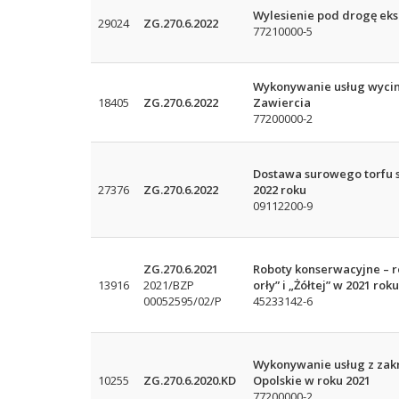
Wylesienie pod drogę eksp
29024
ZG.270.6.2022
77210000-5
Wykonywanie usług wycink
18405
ZG.270.6.2022
Zawiercia
77200000-2
Dostawa surowego torfu 
27376
ZG.270.6.2022
2022 roku
09112200-9
ZG.270.6.2021
Roboty konserwacyjne – r
13916
2021/BZP
orły” i „Żółtej” w 2021 roku
00052595/02/P
45233142-6
Wykonywanie usług z zakr
10255
ZG.270.6.2020.KD
Opolskie w roku 2021
77200000-2