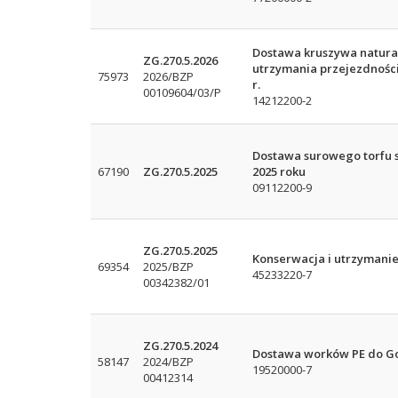
Dostawa kruszywa natur
ZG.270.5.2026
utrzymania przejezdności
75973
2026/BZP
r.
00109604/03/P
14212200-2
Dostawa surowego torfu 
67190
ZG.270.5.2025
2025 roku
09112200-9
ZG.270.5.2025
Konserwacja i utrzymanie
69354
2025/BZP
45233220-7
00342382/01
ZG.270.5.2024
Dostawa worków PE do Go
58147
2024/BZP
19520000-7
00412314