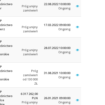
eśnictwo
22.08.2022 10:00:00
Próg unijny
r
Ongoing
zamówień
LP
eśnictwo
17.03.2022 09:00:00
Próg unijny
erz
Ongoing
zamówień
LP
eśnictwo
28.07.2022 10:00:00
Próg unijny
Ongoing
orskie
zamówień
LP
eśnictwo
Próg
31.08.2021 10:00:00
zamówień
Ongoing
orskie
od 130 000
ZŁ
LP
6 317 262,00
eśnictwo
PLN
26.01.2021 09:00:00
lce
Próg unijny
Ongoing
kie