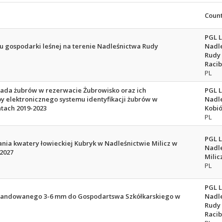
Coun
PGL 
u gospodarki leśnej na terenie Nadleśnictwa Rudy
Nadl
Rudy
Racib
PL
tada żubrów w rezerwacie Żubrowisko oraz ich
PGL 
y elektronicznego systemu identyfikacji żubrów w
Nadl
atach 2019-2023
Kobió
PL
PGL 
ania kwatery łowieckiej Kubryk w Nadleśnictwie Milicz w
Nadl
2027
Milic
PL
PGL 
spandowanego 3-6 mm do Gospodartswa Szkółkarskiego w
Nadl
Rudy
Racib