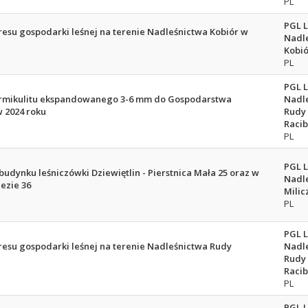
PL
PGL 
esu gospodarki leśnej na terenie Nadleśnictwa Kobiór w
Nadl
Kobió
PL
PGL 
ermikulitu ekspandowanego 3-6 mm do Gospodarstwa
Nadl
 2024 roku
Rudy
Racib
PL
PGL 
udynku leśniczówki Dziewiętlin - Pierstnica Mała 25 oraz w
Nadl
ezie 36
Milic
PL
PGL 
esu gospodarki leśnej na terenie Nadleśnictwa Rudy
Nadl
Rudy
Racib
PL
PGL 