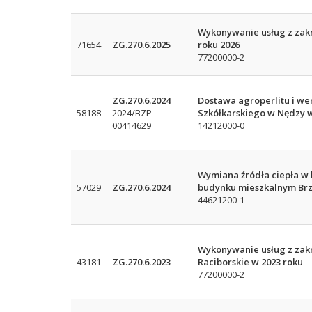
Wykonywanie usług z zakr
71654
ZG.270.6.2025
roku 2026
77200000-2
ZG.270.6.2024
Dostawa agroperlitu i w
58188
2024/BZP
Szkółkarskiego w Nędzy w
00414629
14212000-0
Wymiana źródła ciepła w b
57029
ZG.270.6.2024
budynku mieszkalnym Brz
44621200-1
Wykonywanie usług z zakr
43181
ZG.270.6.2023
Raciborskie w 2023 roku
77200000-2