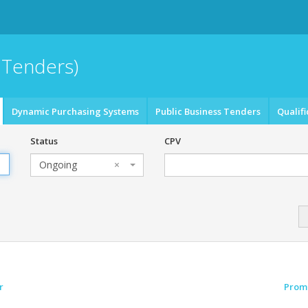
 Tenders)
Dynamic Purchasing Systems
Public Business Tenders
Qualifi
Status
CPV
Ongoing
×
r
Prom