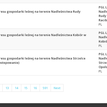
PGL 
esu gospodarki leśnej na terenie Nadleśnictwa Rudy
Nadl
Rudy
Racib
PL
PGL 
esu gospodarki leśnej na terenie Nadleśnictwa Kobiór w
Nadl
Kobió
PL
PGL 
esu gospodarki leśnej na terenie Nadleśnictwa Strzelce
Nadl
postepowanie)
Strze
Opols
PL
13
14
15
16
591
Next