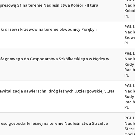
resową S1 na terenie Nadleśnictwa Kobiór - II tura
Nadl
Kobió
PL
PGL 
i drzew i krzewów na terenie obwodnicy Poręby i
Nadl
Siewi
PL
PGL 
sfagnowego do Gospodarstwa Szkółkarskiego w Nędzy w
Nadl
Rudy
Racib
PL
PGL 
ewitalizacja nawierzchni dróg leśnych „Dziergowskiej”, „Na
Nadl
Rudy
Racib
PL
PGL 
esu gospodarki leśnej na terenie Nadleśnictwa Strzelce
Nadl
Strze
Opols