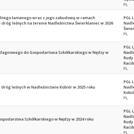
PL
alnego łamanego wraz z jego zabudową w ramach
PGL 
 dróg leśnych na terenie Nadleśnictwa Świerklaniec w 2026
Nadl
Świer
PL
PGL 
sfagnowego do Gospodartswa Szkółkarskiego w Nędzy w
Nadl
Rudy
Racib
PL
PGL 
 dróg leśnych w Nadleśnictwie Kobiór w 2025 roku
Nadl
Kobió
PL
PGL 
Nadl
spodarstwa Szkółkarskiego w Nędzy w 2024 roku
Rudy
Racib
PL