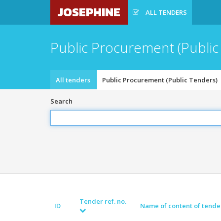
JOSEPHINE
ALL TENDERS
Public Procurement (Public
All tenders
Public Procurement (Public Tenders)
Search
Tender ref. no.
ID
Name of content of tende