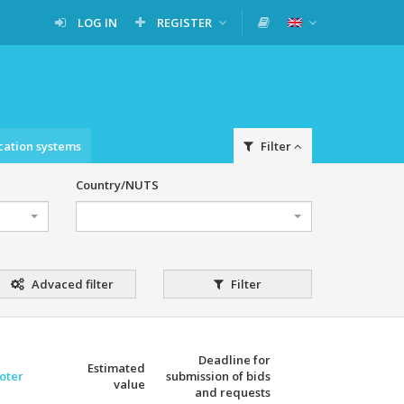
LOG IN
REGISTER
cation systems
Filter
Country/NUTS
Advaced filter
Filter
Deadline for
Estimated
oter
submission of bids
value
and requests