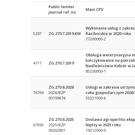
Public tender
Main CPV
journal ref. no.
Wykonanie usług z zakres
5287
ZG.270.7.2019.KW
Raciborskie w 2020 roku
77200000-2
Obsługa weterynaryjna s
kolczykowanie na potrzeb
4711
ZG.270.7.2019
Nadleśnictwie Kobiór w l
85200000-1
ZG.270.6.2026
Usługi w zakresie utrzym
76769
2026/BZP
roku gospodarczym 2026/
00199674
55321000-6
ZG.270.6.2025
Dostawa agroperlitu ek
67693
2025/BZP
Nędzy w 2025 roku
00262801
14212000-0