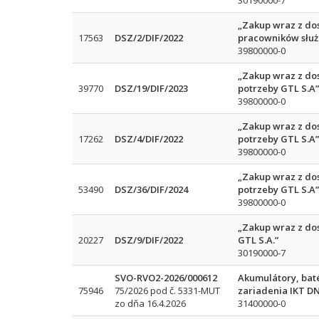
30190000-7
„Zakup wraz z do
17563
DSZ/2/DIF/2022
pracowników służ
39800000-0
„Zakup wraz z do
39770
DSZ/19/DIF/2023
potrzeby GTL S.A”
39800000-0
„Zakup wraz z do
17262
DSZ/4/DIF/2022
potrzeby GTL S.A”
39800000-0
„Zakup wraz z do
53490
DSZ/36/DIF/2024
potrzeby GTL S.A”
39800000-0
„Zakup wraz z dos
20227
DSZ/9/DIF/2022
GTL S.A.”
30190000-7
SVO-RVO2-2026/000612
Akumulátory, baté
75946
75/2026 pod č. 5331-MUT
zariadenia IKT D
zo dňa 16.4.2026
31400000-0