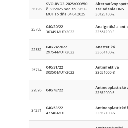
SVO-RVO3-2025/000650
Alternatívny spot
65196
č. 68/2025 pod zn. 6151-
zariadenia DNS
MUT zo dňa 04.04.2025
30125100-2
040/30/22
Analgetiká a ant
25705
30349-MUT/2022
33661200-3
040/24/2022
Anestetiká
22882
29754-MUT/2022
33661100-2
040/31/22
Antiinfektíva
25714
30350-MUT/2022
33651000-8
Antineoplastické
29596
040/43/22
33652000-5
040/53/22
Antineoplastické 
34271
47746-MUT
33652100-6