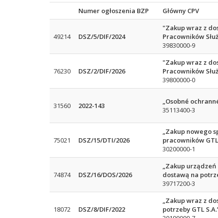
Numer ogłoszenia BZP
Główny CPV
"Zakup wraz z do
49214
DSZ/5/DIF/2024
Pracowników Służ
39830000-9
"Zakup wraz z do
76230
DSZ/2/DIF/2026
Pracowników Służ
39800000-0
„Osobné ochranné
31560
2022-143
35113400-3
„Zakup nowego s
75021
DSZ/15/DTI/2026
pracowników GTL 
30200000-1
„Zakup urządzeń k
74874
DSZ/16/DOS/2026
dostawą na potrze
39717200-3
„Zakup wraz z do
18072
DSZ/8/DIF/2022
potrzeby GTL S.A.