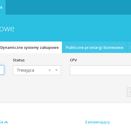
IA
powe
Dynamiczne systemy zakupowe
Publiczne przetargi biznesowe
Status
CPV
Trwająca
×
ia
Zamawiający