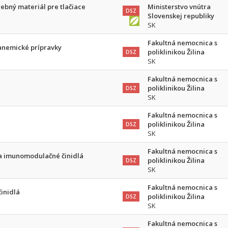
rebný materiál pre tlačiace
Ministerstvo vnútra
DSZ
Slovenskej republiky
SK
Fakultná nemocnica s
ianemické prípravky
poliklinikou Žilina
DSZ
SK
Fakultná nemocnica s
poliklinikou Žilina
DSZ
SK
Fakultná nemocnica s
poliklinikou Žilina
DSZ
SK
Fakultná nemocnica s
 a imunomodulačné činidlá
poliklinikou Žilina
DSZ
SK
Fakultná nemocnica s
činidlá
poliklinikou Žilina
DSZ
SK
Fakultná nemocnica s