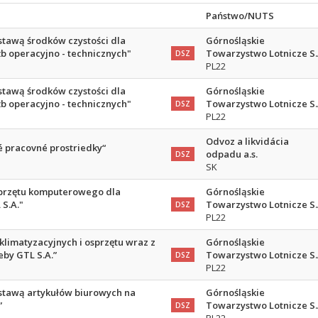
Państwo/NUTS
stawą środków czystości dla
Górnośląskie
b operacyjno - technicznych"
Towarzystwo Lotnicze S.
DSZ
PL22
stawą środków czystości dla
Górnośląskie
b operacyjno - technicznych"
Towarzystwo Lotnicze S.
DSZ
PL22
Odvoz a likvidácia
 pracovné prostriedky“
odpadu a.s.
DSZ
SK
przętu komputerowego dla
Górnośląskie
S.A."
Towarzystwo Lotnicze S.
DSZ
PL22
limatyzacyjnych i osprzętu wraz z
Górnośląskie
by GTL S.A.”
Towarzystwo Lotnicze S.
DSZ
PL22
stawą artykułów biurowych na
Górnośląskie
”
Towarzystwo Lotnicze S.
DSZ