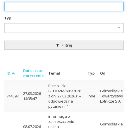
Typ
Filtruj
Data i czas
ID
Temat
Typ
Od
doręczenia
Pismo l.dz.
GTL/DZM/685/2026
Górnośląskie
27.03.2026
744597
z dn. 27.03.2026 r. –
Inne
Towarzystwo
14:35:47
odpowiedź na
Lotnicze S.A.
pytanie nr 1
informacja o
zamieszczeniu
Górnośląskie
08.07.2026
pisma