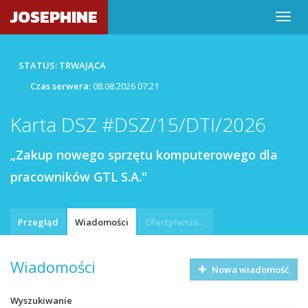
JOSEPHINE
STATUS: TRWAJĄCA
Czas serwera:
08.08.2026 07:21
Karta DSZ #DSZ/15/DTI/2026
„Zakup nowego sprzętu komputerowego dla
pracowników GTL S.A."
Przegląd
Wiadomości
Oferty/wnioski
Wiadomości
Nowa wiadomość
Wyszukiwanie