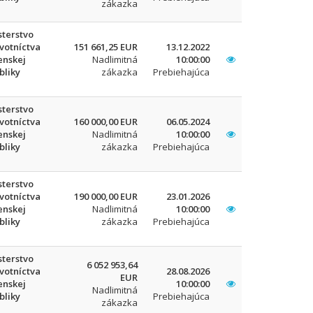
zákazka
sterstvo
votníctva
151 661,25 EUR
13.12.2022
enskej
Nadlimitná
10:00:00
bliky
zákazka
Prebiehajúca
sterstvo
votníctva
160 000,00 EUR
06.05.2024
enskej
Nadlimitná
10:00:00
bliky
zákazka
Prebiehajúca
sterstvo
votníctva
190 000,00 EUR
23.01.2026
enskej
Nadlimitná
10:00:00
bliky
zákazka
Prebiehajúca
sterstvo
6 052 953,64
votníctva
28.08.2026
EUR
enskej
10:00:00
Nadlimitná
bliky
Prebiehajúca
zákazka