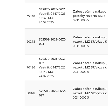
S22870-2025-OZZ
Zabezpečenie nákupu, d
Vestník č.147/2025,
69158
potreby rezortu MZ SR
12149-MUT,
09310000-5
24.07.2025
Zabezpečenie nákupu, d
S23508-2022-OZZ-
60218
rezortu MZ SR Výzva č.
024
09310000-5
S22870-2025-OZZ-
002
Zabezpečenie nákupu, d
70186
Vestník č.147/2025,
rezortu MZ SR Výzva č.
12149-MUT,
09310000-5
24.07.2025
Zabezpečenie nákupu, d
S23508-2022-OZZ-
60828
rezortu MZ SR Výzva č.
027
09310000-5