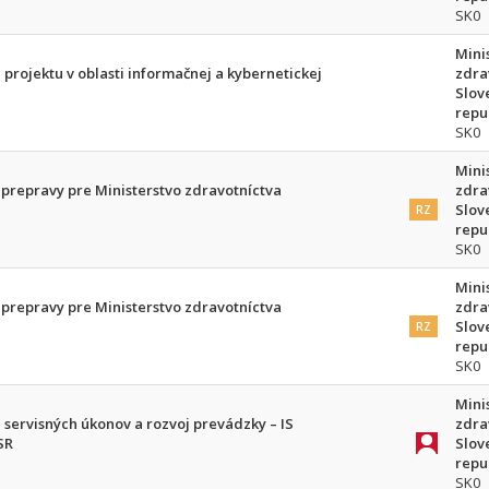
SK0
Mini
 projektu v oblasti informačnej a kybernetickej
zdra
Slov
repu
SK0
Mini
prepravy pre Ministerstvo zdravotníctva
zdra
Slov
RZ
repu
SK0
Mini
prepravy pre Ministerstvo zdravotníctva
zdra
Slov
RZ
repu
SK0
Mini
 servisných úkonov a rozvoj prevádzky – IS
zdra
SR
Slov
repu
SK0