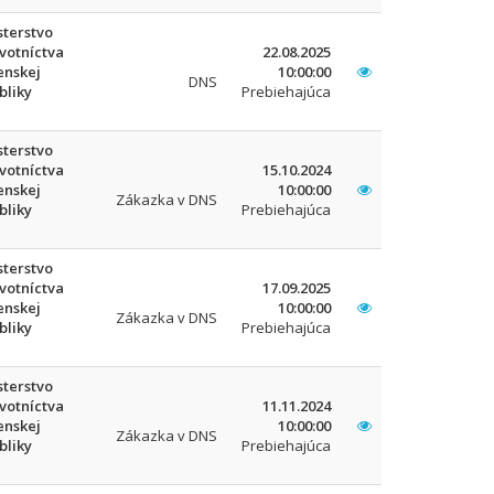
sterstvo
votníctva
22.08.2025
enskej
10:00:00
DNS
bliky
Prebiehajúca
sterstvo
votníctva
15.10.2024
enskej
10:00:00
Zákazka v DNS
bliky
Prebiehajúca
sterstvo
votníctva
17.09.2025
enskej
10:00:00
Zákazka v DNS
bliky
Prebiehajúca
sterstvo
votníctva
11.11.2024
enskej
10:00:00
Zákazka v DNS
bliky
Prebiehajúca