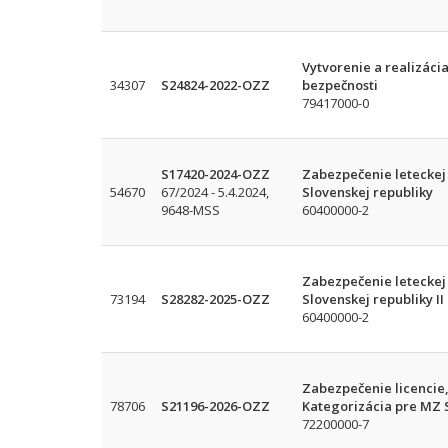
Vytvorenie a realizácia
34307
S24824-2022-OZZ
bezpečnosti
79417000-0
S17420-2024-OZZ
Zabezpečenie leteckej 
54670
67/2024 - 5.4.2024,
Slovenskej republiky
9648-MSS
60400000-2
Zabezpečenie leteckej 
73194
S28282-2025-OZZ
Slovenskej republiky II
60400000-2
Zabezpečenie licencie,
78706
S21196-2026-OZZ
Kategorizácia pre MZ 
72200000-7