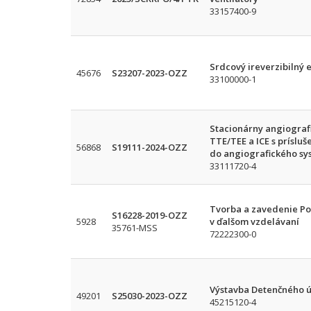
33157400-9
Srdcový ireverzibilný 
45676
S23207-2023-OZZ
33100000-1
Stacionárny angiografi
TTE/TEE a ICE s príslu
56868
S19111-2024-OZZ
do angiografického sys
33111720-4
Tvorba a zavedenie Po
S16228-2019-OZZ
5928
v ďalšom vzdelávaní
35761-MSS
72222300-0
Výstavba Detenčného 
49201
S25030-2023-OZZ
45215120-4