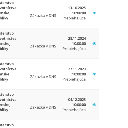
sterstvo
votníctva
13.10.2025
enskej
10:00:00
Zákazka v DNS
bliky
Prebiehajúca
sterstvo
votníctva
28.11.2024
enskej
10:00:00
Zákazka v DNS
bliky
Prebiehajúca
sterstvo
votníctva
27.11.2023
enskej
10:00:00
Zákazka v DNS
bliky
Prebiehajúca
sterstvo
votníctva
04.12.2023
enskej
10:00:00
Zákazka v DNS
bliky
Prebiehajúca
sterstvo