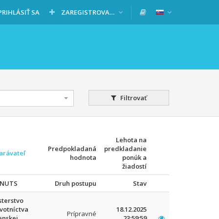
PRIHLÁSIŤ SA
ZAREGISTROVAŤ SA
Filtrovať
Lehota na
Predpokladaná
predkladanie
arávateľ
hodnota
ponúk a
žiadostí
/NUTS
Druh postupu
Stav
sterstvo
votníctva
18.12.2025
Prípravné
enskej
23:59:59