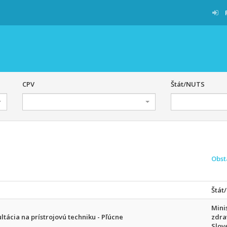
CPV
Štát/NUTS
Obst
Štát
Mini
ltácia na prístrojovú techniku - Pľúcne
zdra
Slov