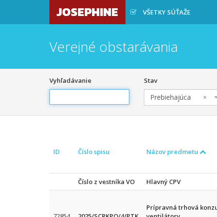
JOSEPHINE
VŠETKY SÚŤAŽE
Verejné obstarávania
Vyhľadávanie
Stav
Prebiehajúca
×
ID
Číslo spisu
Názov predmetu
Číslo z vestníka VO
Hlavný CPV
Prípravná trhová konzu
72854
2025/SCRKPO/4/PTK
ventilátory