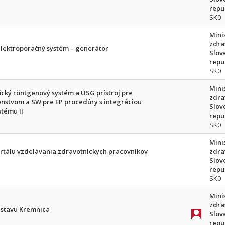
repu
SK0
Mini
zdra
elektroporačný systém – generátor
Slov
repu
SK0
Mini
cký röntgenový systém a USG prístroj pre
zdra
šenstvom a SW pre EP procedúry s integráciou
Slov
tému II
repu
SK0
Mini
rtálu vzdelávania zdravotníckych pracovníkov
zdra
Slov
repu
SK0
Mini
zdra
ústavu Kremnica
Slov
repu