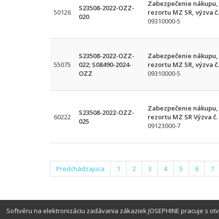
Zabezpečenie nákupu, d
S23508-2022-OZZ-
50126
rezortu MZ SR, výzva č.
020
09310000-5
S23508-2022-OZZ-
Zabezpečenie nákupu, d
55075
022; S08490-2024-
rezortu MZ SR, výzva č.
OZZ
09310000-5
Zabezpečenie nákupu, 
S23508-2022-OZZ-
60222
rezortu MZ SR Výzva č.
025
09123000-7
Predchádzajúca
1
2
3
4
5
6
7
Softvéru na elektronizáciu zadávania zákaziek JOSEPHINE pracuje s o