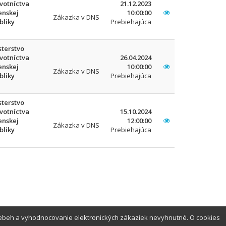
votníctva
21.12.2023
enskej
10:00:00
Zákazka v DNS
bliky
Prebiehajúca
sterstvo
votníctva
26.04.2024
enskej
10:00:00
Zákazka v DNS
bliky
Prebiehajúca
sterstvo
votníctva
15.10.2024
enskej
12:00:00
Zákazka v DNS
bliky
Prebiehajúca
iebeh a vyhodnocovanie elektronických zákaziek nevyhnutné. O cookies