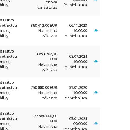
trhové
bliky
Prebiehajúca
konzultácie
sterstvo
votníctva
360 412,00 EUR
06.11.2023
enskej
Nadlimitná
10:00:00
bliky
zákazka
Prebiehajúca
sterstvo
3 653 702,70
votníctva
08.07.2024
EUR
enskej
10:00:00
Nadlimitná
bliky
Prebiehajúca
zákazka
sterstvo
votníctva
750 000,00 EUR
31.01.2020
enskej
Nadlimitná
10:00:00
bliky
zákazka
Prebiehajúca
sterstvo
27 580 000,00
votníctva
03.01.2024
EUR
enskej
09:00:00
Nadlimitná
bliky
Prebiehajúca