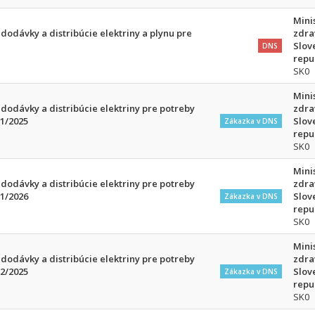
Mini
odávky a distribúcie elektriny a plynu pre
zdra
Slov
DNS
repu
SK0
Mini
odávky a distribúcie elektriny pre potreby
zdra
 1/2025
Slov
Zákazka v DNS
repu
SK0
Mini
odávky a distribúcie elektriny pre potreby
zdra
 1/2026
Slov
Zákazka v DNS
repu
SK0
Mini
odávky a distribúcie elektriny pre potreby
zdra
 2/2025
Slov
Zákazka v DNS
repu
SK0