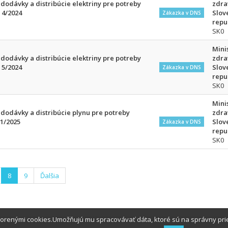
odávky a distribúcie elektriny pre potreby
zdra
 4/2024
Slov
Zákazka v DNS
repu
SK0
Mini
odávky a distribúcie elektriny pre potreby
zdra
 5/2024
Slov
Zákazka v DNS
repu
SK0
Mini
dodávky a distribúcie plynu pre potreby
zdra
 1/2025
Slov
Zákazka v DNS
repu
SK0
8
9
Ďalšia
tvorenými cookies.Umožňujú mu spracovávať dáta, ktoré sú na správny pr