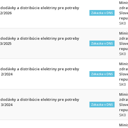
Mini
odávky a distribúcie elektriny pre potreby
zdra
 2/2026
Slov
Zákazka v DNS
repu
SK0
Mini
odávky a distribúcie elektriny pre potreby
zdra
 3/2025
Slov
Zákazka v DNS
repu
SK0
Mini
odávky a distribúcie elektriny pre potreby
zdra
 2/2024
Slov
Zákazka v DNS
repu
SK0
Mini
odávky a distribúcie elektriny pre potreby
zdra
 3/2024
Slov
Zákazka v DNS
repu
SK0
Mini