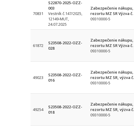
S22870-2025-OZZ-
003
Zabezpečenie nákupu, d
70831
Vestník č.147/2025,
rezortu MZ SR Výzva č.
12149-MUT,
09310000-5
24.07.2025
Zabezpečenie nákupu, d
S23508-2022-OZZ-
61872
rezortu MZ SR Výzva č.
028
09310000-5
Zabezpečenie nákupu, d
S23508-2022-OZZ-
49023
rezortu MZ SR, výzva č.
016
09310000-5
Zabezpečenie nákupu, d
S23508-2022-OZZ-
49254
rezortu MZ SR, výzva č.
018
09310000-5