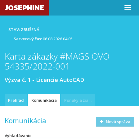
JOSEPHINE
STAV: ZRUŠENÁ
Serverový čas:
06.08.2026 04:05
Karta zákazky #MAGS OVO
54335/2022-001
Výzva č. 1 - Licencie AutoCAD
Prehľad
Komunikácia
Ponuky a žiadosti
Komunikácia
Nová správa
Vyhľadávanie