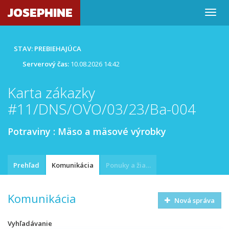
JOSEPHINE
STAV: PREBIEHAJÚCA
Serverový čas:
10.08.2026 14:42
Karta zákazky
#11/DNS/OVO/03/23/Ba-004
Potraviny : Mäso a mäsové výrobky
Prehľad
Komunikácia
Ponuky a žiadosti
Komunikácia
Nová správa
Vyhľadávanie