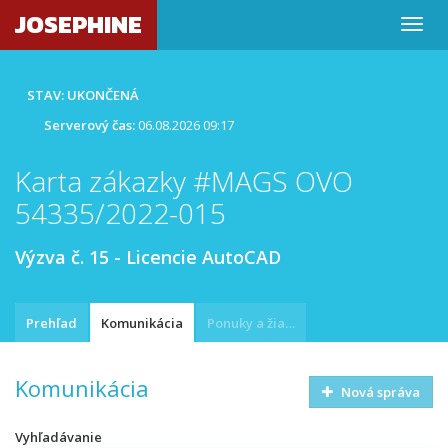
JOSEPHINE
STAV: UKONČENÁ
Serverový čas:
06.08.2026 09:17
Karta zákazky #MAGS OVO
54335/2022-015
Výzva č. 15 - Licencie AutoCAD
Prehľad
Komunikácia
Ponuky a žiadosti
Komunikácia
Nová správa
Vyhľadávanie