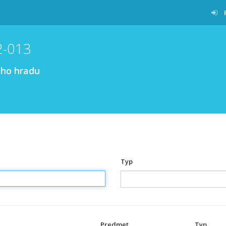
2-013
ého hradu
Typ
Predmet
Typ