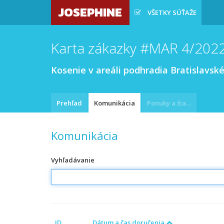
JOSEPHINE
VŠETKY SÚŤAŽE
Karta zákazky #MAR 4/202
Kosenie v areáli podhradia Bratislavsk
Prehľad
Komunikácia
Ponuky a žiadosti
Komunikácia
Vyhľadávanie
ID
Dátum a čas doručenia