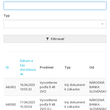
Typ
Filtrovať
Dátum a
čas
ID
Predmet
Typ
Od
doručenia
Vysvetlenie
NÁRODNÁ
16.04.2025
Iný dokument
642452
podľa § 48
BANKA
10:55:32
k zákazke
ZVO
SLOVENSKA
Vysvetlenie
NÁRODNÁ
17.04.2025
Iný dokument
643092
podľa § 48
BANKA
15:30:54
k zákazke
ZVO (2.)
SLOVENSKA