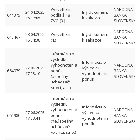
Vysvetlenie
NÁRODNÁ
24.04.2025
Iný dokument
644375
podľa § 48
BANKA
16:37:05
k zákazke
ZVO (3.)
SLOVENSKA
NÁRODNÁ
28.04.2025
Vysvetlenie
Iný dokument
645467
BANKA
16:54:38
(4.)
k zákazke
SLOVENSKA
Informácia o
výsledku
Informácia o
vyhodnotenia
NÁRODNÁ
27.06.2025
výsledku
664979
ponúk
BANKA
17:53:10
vyhodnotenia
(úspešný
SLOVENSKA
ponúk
uchádzač:
Anect, a.s.)
Informácia o
výsledku
Informácia o
vyhodnotenia
NÁRODNÁ
27.06.2025
výsledku
664980
ponúk
BANKA
17:53:41
vyhodnotenia
(neúspešný
SLOVENSKA
ponúk
uchádzač:
Axenta, s.r.o.)