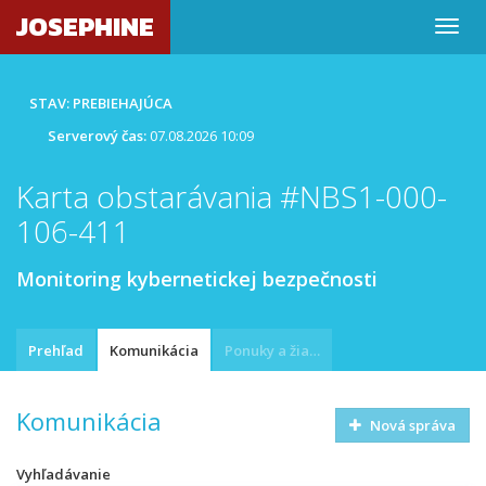
JOSEPHINE
STAV: PREBIEHAJÚCA
Serverový čas:
07.08.2026 10:09
Karta obstarávania #NBS1-000-
106-411
Monitoring kybernetickej bezpečnosti
Prehľad
Komunikácia
Ponuky a žiadosti
Komunikácia
Nová správa
Vyhľadávanie