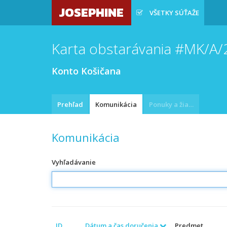
JOSEPHINE
VŠETKY SÚŤAŽE
Karta obstarávania #MK/A
Konto Košičana
Prehľad
Komunikácia
Ponuky a žiadosti
Komunikácia
Vyhľadávanie
ID
Dátum a čas doručenia
Predmet