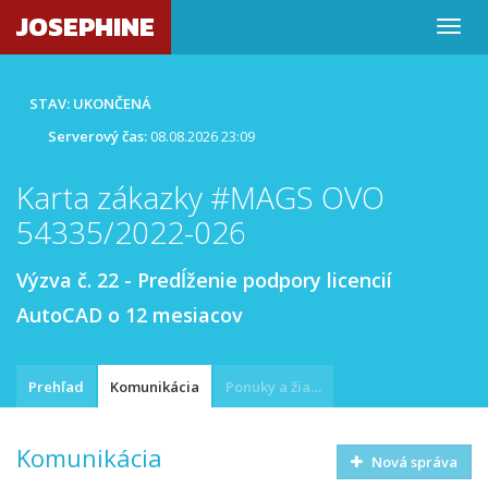
JOSEPHINE
STAV: UKONČENÁ
Serverový čas:
08.08.2026 23:09
Karta zákazky #MAGS OVO
54335/2022-026
Výzva č. 22 - Predĺženie podpory licencií
AutoCAD o 12 mesiacov
Prehľad
Komunikácia
Ponuky a žiadosti
Komunikácia
Nová správa