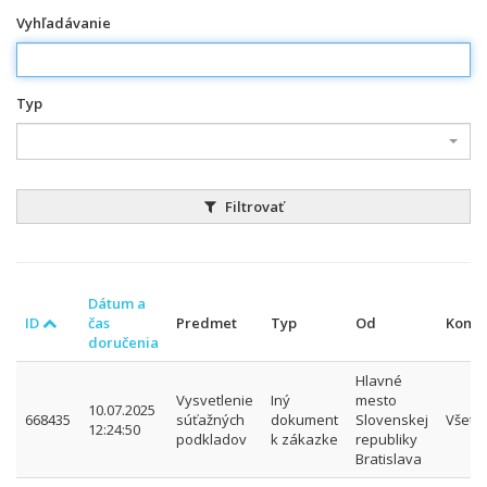
Vyhľadávanie
Typ
Filtrovať
Dátum a
ID
čas
Predmet
Typ
Od
Komu
doručenia
Hlavné
Vysvetlenie
Iný
mesto
10.07.2025
668435
súťažných
dokument
Slovenskej
Všetk
12:24:50
podkladov
k zákazke
republiky
Bratislava