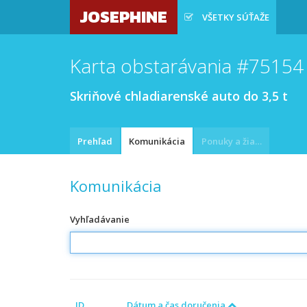
JOSEPHINE
VŠETKY SÚŤAŽE
Karta obstarávania #75154
Skriňové chladiarenské auto do 3,5 t
Prehľad
Komunikácia
Ponuky a žiadosti
Komunikácia
Vyhľadávanie
ID
Dátum a čas doručenia