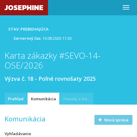
JOSEPHINE
STAV: PREBIEHAJÚCA
Serverový čas:
10.08.2026 11:30
Karta zákazky #SEVO-14-
OSE/2026
Výzva č. 18 - Poľné rovnošaty 2025
Prehľad
Komunikácia
Ponuky a žiadosti
Komunikácia
Nová správa
Vyhľadávanie