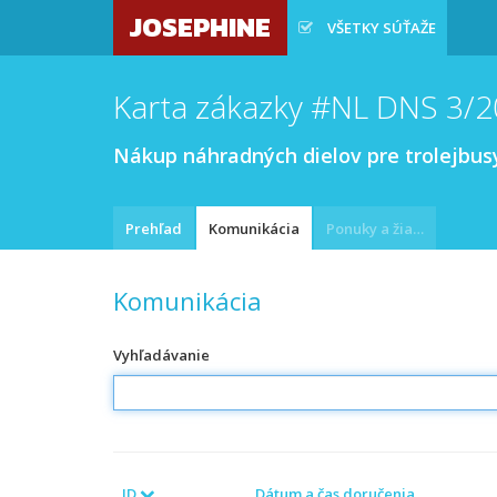
JOSEPHINE
VŠETKY SÚŤAŽE
Karta zákazky #NL DNS 3/
Nákup náhradných dielov pre trolejbusy
Prehľad
Komunikácia
Ponuky a žiadosti
Komunikácia
Vyhľadávanie
ID
Dátum a čas doručenia