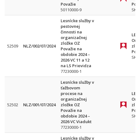
Považie
Pov
50110000-9
SK
Lesnícke služby v
pestovnej
činnosti na
LESY
organizačnej
Org
zložke OZ
52509
NLZ/002/07/2024
zlo
Považie na
Pov
obdobie 2024 –
SK
2026 VC 11 a 12
na LS Prievidza
77230000-1
Lesnícke služby v
ťažbovom
procese na
LESY
organizačnej
Org
52502
NLZ/001/07/2024
zložke OZ
zlo
Považie na
Pov
obdobie 2024 –
SK
2026 VC Viadukt
77230000-1
Lesnícke služby v