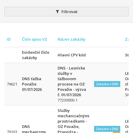
Filtrovat
ID
Číslo spisu VZ
Název zakázky
Zad
Evidenční číslo
Hlavní CPV kód
Stá
zakázky
DNS - Lesnícke
služby v
LESY
DNS ťažba
ťažbovom
Org
79621
Považie
procese na OZ
zlo
Zakázka v DNS
01/07/2026
Považie - výzva
Pov
č. 01/07/2026
SK
77230000-1
Služby
mechanizačnými
prostriedkami -
LESY
DNS
OZ Považie,
Org
Zakázka v DNS
79163
mechanizmy
Prievidza -
zlo