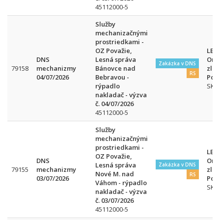
45112000-5
Služby
mechanizačnými
prostriedkami -
OZ Považie,
LESY
DNS
Lesná správa
Org
Zakázka v DNS
79158
mechanizmy
Bánovce nad
zlo
RS
04/07/2026
Bebravou -
Pov
rýpadlo
SK
nakladač - výzva
č. 04/07/2026
45112000-5
Služby
mechanizačnými
prostriedkami -
LESY
OZ Považie,
DNS
Org
Lesná správa
Zakázka v DNS
79155
mechanizmy
zlo
Nové M. nad
RS
03/07/2026
Pov
Váhom - rýpadlo
SK
nakladač - výzva
č. 03/07/2026
45112000-5