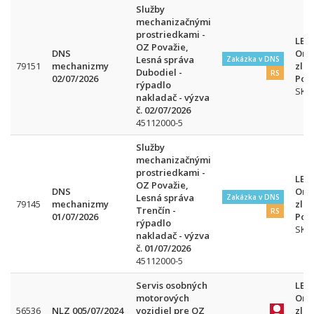
Služby
mechanizačnými
prostriedkami -
LESY
OZ Považie,
DNS
Org
Lesná správa
Zakázka v DNS
79151
mechanizmy
zlo
Dubodiel -
RS
02/07/2026
Pov
rýpadlo
SK
nakladač - výzva
č. 02/07/2026
45112000-5
Služby
mechanizačnými
prostriedkami -
LESY
OZ Považie,
DNS
Org
Lesná správa
Zakázka v DNS
79145
mechanizmy
zlo
Trenčín -
RS
01/07/2026
Pov
rýpadlo
SK
nakladač - výzva
č. 01/07/2026
45112000-5
Servis osobných
LESY
motorových
Org
56536
NLZ 005/07/2024
vozidiel pre OZ
zlo