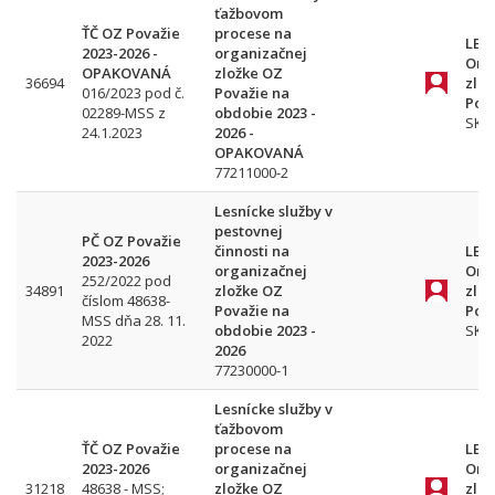
ťažbovom
ŤČ OZ Považie
procese na
LESY
2023-2026 -
organizačnej
Org
OPAKOVANÁ
zložke OZ
36694
zlo
016/2023 pod č.
Považie na
Pov
02289-MSS z
obdobie 2023 -
SK
24.1.2023
2026 -
OPAKOVANÁ
77211000-2
Lesnícke služby v
pestovnej
PČ OZ Považie
činnosti na
LESY
2023-2026
organizačnej
Org
252/2022 pod
34891
zložke OZ
zlo
číslom 48638-
Považie na
Pov
MSS dňa 28. 11.
obdobie 2023 -
SK
2022
2026
77230000-1
Lesnícke služby v
ťažbovom
ŤČ OZ Považie
procese na
LESY
2023-2026
organizačnej
Org
31218
48638 - MSS;
zložke OZ
zlo