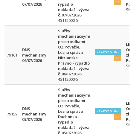
RS
07/07/2026
rýpadlo
Pov
nakladač - výzva
SK
č. 07/07/2026
45112000-5
Služby
mechanizačnými
prostriedkami -
LESY
OZ Považie,
DNS
Org
Lesná správa
Zakázka v DNS
79161
mechanizmy
zlo
Nitrianske
RS
06/07/2026
Pov
Právno - rýpadlo
SK
nakladač - výzva
č. 06/07/2026
45112000-5
Služby
mechanizačnými
prostriedkami -
LESY
OZ Považie,
DNS
Org
Lesná správa
Zakázka v DNS
79159
mechanizmy
zlo
Duchonka -
RS
05/07/2026
Pov
rýpadlo
SK
nakladač - výzva
č. 05/07/2026