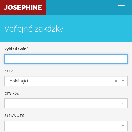
JOSEPHINE
Veřejné zakázky
Vyhledávání
Stav
Probíhající
×
CPV kód
Stát/NUTS