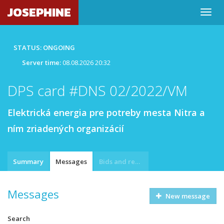
JOSEPHINE
STATUS: ONGOING
Server time:
08.08.2026 20:32
DPS card #DNS 02/2022/VM
Elektrická energia pre potreby mesta Nitra a
ním zriadených organizácií
Summary
Messages
Bids and requests
Messages
New message
Search