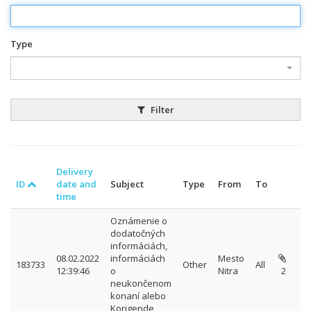
Type
Filter
Delivery
ID
date and
Subject
Type
From
To
time
Oznámenie o
dodatočných
informáciách,
08.02.2022
informáciách
Mesto
183733
Other
All
12:39:46
o
Nitra
2
neukončenom
konaní alebo
Korigende