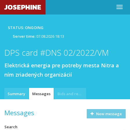
JOSEPHINE
STATUS: ONGOING
Server time:
07.08.2026 18:13
DPS card #DNS 02/2022/VM
Elektrická energia pre potreby mesta Nitra a
ním zriadených organizácií
Summary
Messages
Bids and requests
Messages
New message
Search