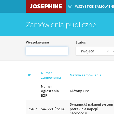
JOSEPHINE
WSZYSTKIE ZAMÓWIEN
Zamówienia publiczne
Wyszukiwanie
Status
Trwająca
×
Numer
ID
Nazwa zamówienia
zamówienia
Numer
ogłoszenia
Główny CPV
BZP
Dynamický nákupní systém
76467
542/VZOŘ/2026
potravin a nápojů
15000000-8