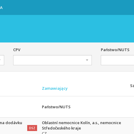
IA
CPV
Państwo/NUTS
S
Zamawiający
Państwo/NUTS
 na dodávku
Oblastní nemocnice Kolín, a.s., nemocnice
Středočeského kraje
DSZ
CZ