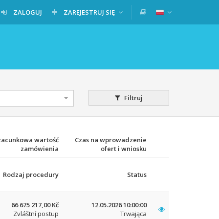
ZALOGUJ
ZAREJESTRUJ SIĘ
Filtruj
zacunkowa wartość
Czas na wprowadzenie
zamówienia
ofert i wniosku
Rodzaj procedury
Status
66 675 217,00 Kč
12.05.2026 10:00:00
Zvláštní postup
Trwająca