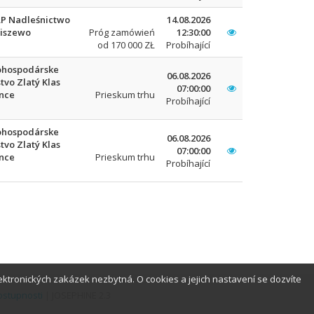
LP Nadleśnictwo
14.08.2026
piszewo
Próg zamówień
12:30:00
od 170 000 ZŁ
Probíhající
ohospodárske
06.08.2026
tvo Zlatý Klas
07:00:00
nce
Prieskum trhu
Probíhající
ohospodárske
06.08.2026
tvo Zlatý Klas
07:00:00
nce
Prieskum trhu
Probíhající
ktronických zakázek nezbytná. O cookies a jejich nastavení se dozvíte
ostupnosti
| JOSEPHINE 2.3