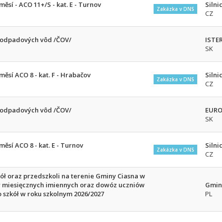
ěsí - ACO 11+/S - kat. E - Turnov
Silnic
Zakázka v DNS
CZ
y odpadových vôd /ČOV/
ISTE
SK
ěsí ACO 8 - kat. F - Hrabačov
Silnic
Zakázka v DNS
CZ
y odpadových vôd /ČOV/
EUROM
SK
ěsí ACO 8 - kat. E - Turnov
Silnic
Zakázka v DNS
CZ
ł oraz przedszkoli na terenie Gminy Ciasna w
w miesięcznych imiennych oraz dowóz uczniów
Gmin
 szkół w roku szkolnym 2026/2027
PL