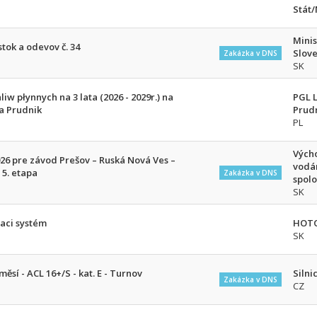
Stát
Minis
stok a odevov č. 34
Slove
Zakázka v DNS
SK
iw płynnych na 3 lata (2026 - 2029r.) na
PGL 
a Prudnik
Prud
PL
Vých
6 pre závod Prešov – Ruská Nová Ves –
vodá
 5. etapa
Zakázka v DNS
spolo
SK
aci systém
HOTO
SK
ěsí - ACL 16+/S - kat. E - Turnov
Silnic
Zakázka v DNS
CZ