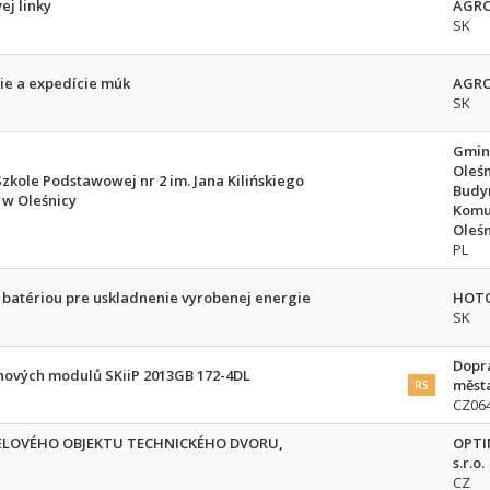
j linky
AGRO 
SK
cie a expedície múk
AGRO 
SK
Gmin
Oleśn
kole Podstawowej nr 2 im. Jana Kilińskiego
Budy
A w Oleśnicy
Komu
Oleśn
PL
s batériou pre uskladnenie vyrobenej energie
HOTO
SK
Dopr
nových modulů SKiiP 2013GB 172-4DL
města
RS
CZ06
LOVÉHO OBJEKTU TECHNICKÉHO DVORU,
OPTI
s.r.o.
CZ