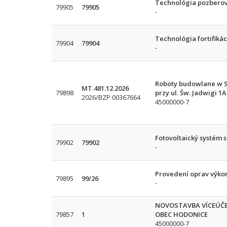
Technológia pozberove
79905
79905
-
Technológia fortifiká
79904
79904
-
Roboty budowlane w Sz
MT.481.12.2026
79898
przy ul. Św. Jadwigi 1
2026/BZP 00367664
45000000-7
Fotovoltaický systém 
79902
79902
-
Provedení oprav výko
79895
99/26
-
NOVOSTAVBA VÍCEÚČE
79857
1
OBEC HODONICE
45000000-7