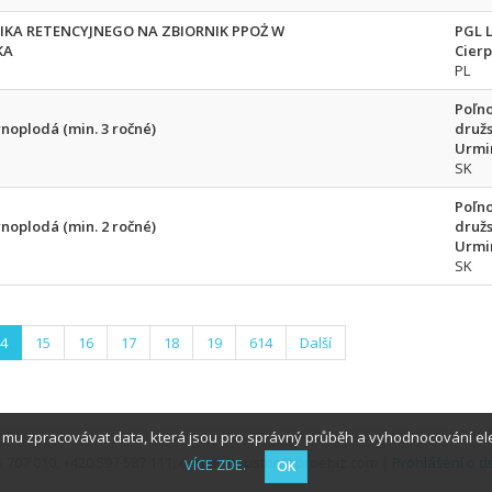
KA RETENCYJNEGO NA ZBIORNIK PPOŻ W
PGL 
KA
Cier
PL
Poľn
noplodá (min. 3 ročné)
družs
Urmi
SK
Poľn
noplodá (min. 2 ročné)
družs
Urmi
SK
4
15
16
17
18
19
614
Další
í mu zpracovávat data, která jsou pro správný průběh a vyhodnocování ele
255 707 010, +420 597 587 111, e-mail: houston@proebiz.com |
Prohlášení o d
VÍCE ZDE.
OK