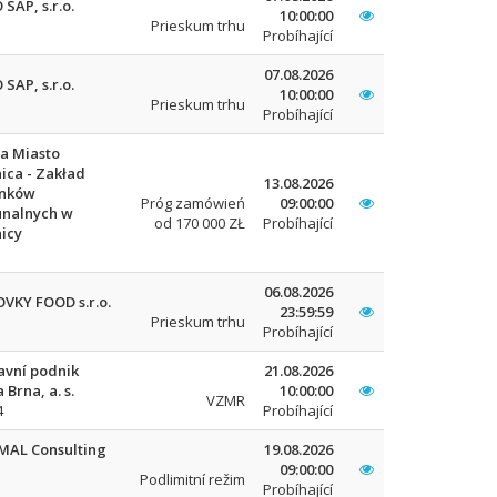
SAP, s.r.o.
10:00:00
Prieskum trhu
Probíhající
07.08.2026
SAP, s.r.o.
10:00:00
Prieskum trhu
Probíhající
a Miasto
ica - Zakład
13.08.2026
nków
Próg zamówień
09:00:00
nalnych w
od 170 000 ZŁ
Probíhající
icy
06.08.2026
VKY FOOD s.r.o.
23:59:59
Prieskum trhu
Probíhající
avní podnik
21.08.2026
 Brna, a. s.
10:00:00
VZMR
4
Probíhající
MAL Consulting
19.08.2026
09:00:00
Podlimitní režim
Probíhající