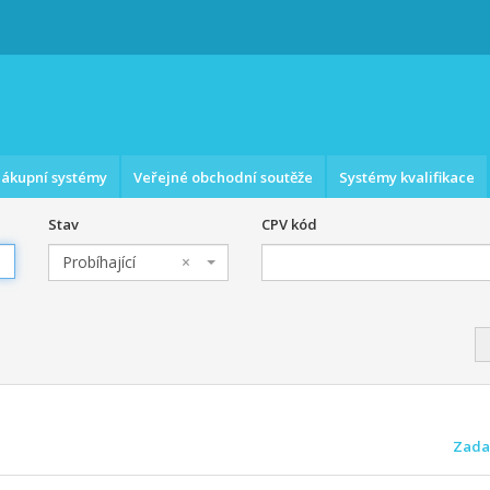
ákupní systémy
Veřejné obchodní soutěže
Systémy kvalifikace
Stav
CPV kód
Probíhající
×
Zada