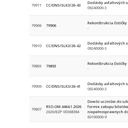
Dodávky asfaltových sm
79911
CC/DNS/SLK3/26-43
09240000-3
Rekonštrukcia čističk
79906
79906
-
Dodávky asfaltových sm
79910
CC/DNS/SLK3/26-42
09240000-3
Rekonštrukcia čističk
79893
79893
-
Dodávky asfaltových sm
79909
CC/DNS/SLK3/26-41
09240000-3
Dowóz uczniów do szkó
RSO.OM.4464.1.2026
formie zakupu biletó
79907
2026/BZP 00368384
niepełnosprawnych do
60100000-9