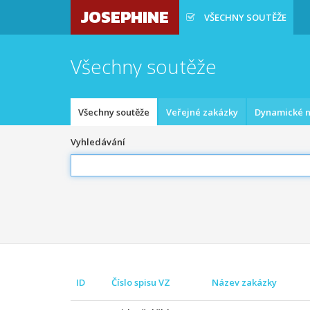
JOSEPHINE
VŠECHNY SOUTĚŽE
Všechny soutěže
Všechny soutěže
Veřejné zakázky
Dynamické n
Vyhledávání
ID
Číslo spisu VZ
Název zakázky