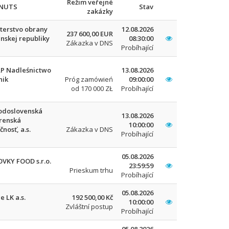
Režim veřejné
/NUTS
Stav
zakázky
terstvo obrany
12.08.2026
237 600,00 EUR
nskej republiky
08:30:00
Zákazka v DNS
Probíhající
LP Nadleśnictwo
13.08.2026
nik
Próg zamówień
09:00:00
od 170 000 ZŁ
Probíhající
odoslovenská
13.08.2026
renská
10:00:00
čnosť, a.s.
Zákazka v DNS
Probíhající
05.08.2026
VKY FOOD s.r.o.
23:59:59
Prieskum trhu
Probíhající
05.08.2026
e LK a.s.
192 500,00 Kč
10:00:00
Zvláštní postup
Probíhající