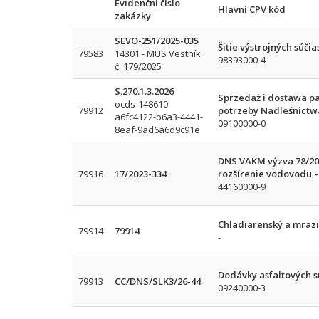
Evidenční číslo
Hlavní CPV kód
zakázky
SEVO-251/2025-035
Šitie výstrojných súčia
79583
14301 - MUS Vestník
98393000-4
č. 179/2025
S.270.1.3.2026
Sprzedaż i dostawa pal
ocds-148610-
79912
potrzeby Nadleśnictw
a6fc4122-b6a3-4441-
09100000-0
8eaf-9ad6a6d9c91e
DNS VAKM výzva 78/202
79916
17/2023-334
rozšírenie vodovodu –
44160000-9
Chladiarenský a mrazi
79914
79914
-
Dodávky asfaltových sm
79913
CC/DNS/SLK3/26-44
09240000-3