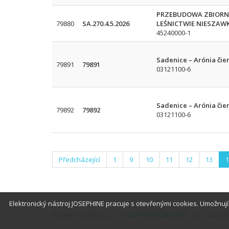
PRZEBUDOWA ZBIORNI
79880
SA.270.4.5.2026
LEŚNICTWIE NIESZAW
45240000-1
Sadenice – Arónia čier
79891
79891
03121100-6
Sadenice – Arónia čier
79892
79892
03121100-6
Předcházející
1
9
10
11
12
13
1
Elektronický nástroj JOSEPHINE pracuje s otevřenými cookies. Umožnuj
© 2026 PROEBIZ s.r.o. |
SUPPORT
/
KONTAKT
- tel.: +420 