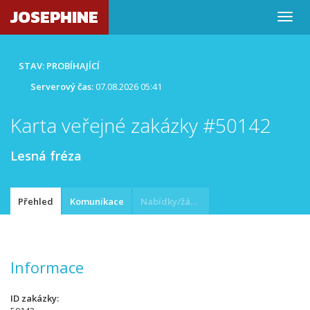
JOSEPHINE
STAV: PROBÍHAJÍCÍ
Serverový čas:
07.08.2026 05:41
Karta veřejné zakázky #50142
Lesná fréza
Přehled
Komunikace
Nabídky/žádosti
Informace
ID zakázky