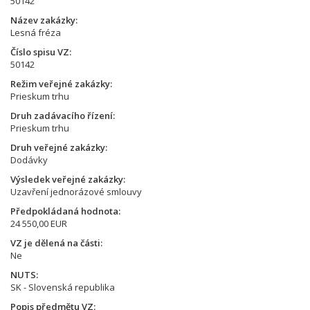
50142
Název zakázky
Lesná fréza
Číslo spisu VZ
50142
Režim veřejné zakázky
Prieskum trhu
Druh zadávacího řízení
Prieskum trhu
Druh veřejné zakázky
Dodávky
Výsledek veřejné zakázky
Uzavření jednorázové smlouvy
Předpokládaná hodnota
24 550,00 EUR
VZ je dělená na části
Ne
NUTS
SK - Slovenská republika
Popis předmětu VZ