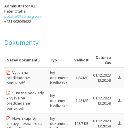
Administrátor VZ
Peter Oťahel
potahel@admagro.sk
+421 902065622
Dokumenty
Datum a
Název dokumentu
Typ
Velikost
čas
Vyzva na
Iný
01.12.2023
predkladanie
dokument
1.84 MB
13:20:58
ponuk.pdf
k zákazke
Sutazne podklady
Iný
k vyzve na
01.12.2023
dokument
1.48 MB
predkladanie
13:20:58
k zákazke
ponuk.pdf
Navrh kupnej
Iný
01.12.2023
zmluvy - lesna freza -
dokument
148.7 KB
13:20:58