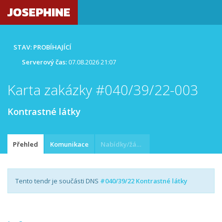
JOSEPHINE
STAV: PROBÍHAJÍCÍ
Serverový čas:
07.08.2026 21:07
Karta zakázky #040/39/22-003
Kontrastné látky
Přehled
Komunikace
Nabídky/žádosti
Tento tendr je součásti DNS
#040/39/22 Kontrastné látky