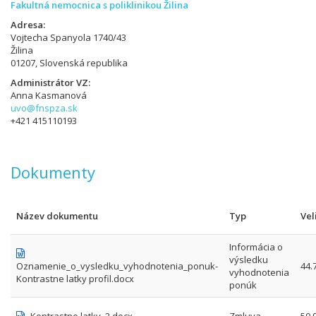
Fakultná nemocnica s poliklinikou Žilina
Adresa
Vojtecha Spanyola 1740/43
Žilina
01207, Slovenská republika
Administrátor VZ
Anna Kasmanová
uvo@fnspza.sk
+421 415110193
Dokumenty
Název dokumentu
Typ
Vel
Informácia o
výsledku
Oznamenie_o_vysledku_vyhodnotenia_ponuk-
44.
vyhodnotenia
Kontrastne latky profil.docx
ponúk