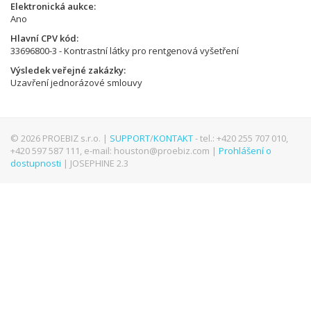
Elektronická aukce
Ano
Hlavní CPV kód
33696800-3 - Kontrastní látky pro rentgenová vyšetření
Výsledek veřejné zakázky
Uzavření jednorázové smlouvy
© 2026 PROEBIZ s.r.o. |
SUPPORT
/
KONTAKT
- tel.: +420 255 707 010,
+420 597 587 111, e-mail: houston@proebiz.com |
Prohlášení o
dostupnosti
| JOSEPHINE 2.3