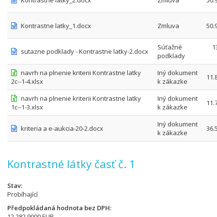
Kontrastne latky_2.docx
Zmluva
50.
Kontrastne latky_1.docx
Zmluva
50.
Súťažné
1
sutazne podklady - Kontrastne latky-2.docx
podklady
navrh na plnenie kriterii Kontrastne latky
Iný dokument
11.
2c--1-4.xlsx
k zákazke
navrh na plnenie kriterii Kontrastne latky
Iný dokument
11.
1c--1-3.xlsx
k zákazke
Iný dokument
kriteria a e-aukcia-20-2.docx
36.
k zákazke
Kontrastné látky časť č. 1
Stav
Probíhající
Předpokládaná hodnota bez DPH
12 282,9000 EUR