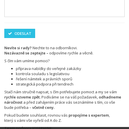
ODESLAT
Nevíte si rady?
Nechte to na odborníkovi.
Nezávazně se zeptejte –
odpovíme rychle a věcně.
S čím vám umíme pomoci?
příprava nabídky do veřejné zakázky
kontrola souladu s legislativou
řešení námitek a právních sporů
strategická podpora při tendrech
Stačí nám stručně napsat, s čím potřebujete pomoct a my se vám
rychle ozveme zpět.
Podíváme se na váš požadavek,
odhadneme
náročnost
a před zahájením práce vás seznámíme s tím, co vše
bude potřeba –
včetně ceny.
Pokud budete souhlasit, rovnou vás
propojíme s expertem
,
který s vámi vše vyřeší od A do Z.
Team podpory JOSEPHINE