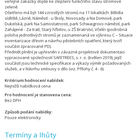
veřejné zakázky dojde ke zlepšení funkčního stavu stromové
zeleně.
Ošetřeno má být 144 vzrostlých stromů na 11 lokalitách: Bělidla
sídliště, Lázně, Náměstí - u školy, Novosady a Na Domově, park
Dukelská, park Na Samostatnosti, park Schwaigrovo náměstí, park
Zahájené - Za tratí, Starý hřbitov, u ZŠ Bratrství, Včelín (podrobná
poloha jednotlivých stromů je zaznamenaná ve výkresu C – Situace
inventarizace dřevin a návrhu pěstebních opatření, který tvoří
součást zpracované PD).
Předmět plnění je upřesněn v závazné projektové dokumentaci
vypracované společností SAFETREES, s. r. o. (květen 2019), jejíž
součástí jsou technické specifikace a výkazy výměr požadovaných
služeb, a v Návrhu smlouvy o dílo (viz. Přílohy č. 4 - 6).
Kritérium hodnocení nabídek
Nejnižší nabídková cena
Pro hodnocení je stanovena cena
Bez DPH
Způsob podání nabídky
Pouze elektronicky
Termíny a lhůty