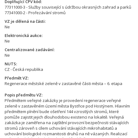
Doplňující CPV kód
77311000-3 - Služby související s údržbou okrasných zahrad a parků
77341000-2 - Prořezávání stromů
VZ je dělená na části
Ne
Elektronická aukce
Ne
Centralizované zadávání
Ne
NUTS
CZ - Česká republika
Předmět VZ
Regenerace městské zeleně v zastavěné části města – 6. etapa
Popis předmětu VZ
Předmětem veřejné zakázky je provedení regenerace veřejné
zeleně v zastavěném území města Bystřice pod Hostýnem. Hlavním
předmětem plnění bude ošetření 144 vzrostlých stromů, které
pomůže zajistit jejich dlouhodobou existenci na lokalitě. Veřejná
zakázka je zaměřena na zajištění provozní bezpečnosti stávajících
stromů zároveň s cílem uchování stávajících mikrohabitatů a
uchování biologické rozmanitosti druhů na ně vázaných. Realizací