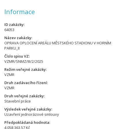
Informace
ID zakázky
64053
Název zakázky
OPRAVA OPLOCENÍ AREÁLU MĚSTSKÉHO STADIONU V HORNÍM
PARKU_II
Číslo spisu VZ
VZMR/SNMZ/III/2/2025
Režim veřejné zakázky
VZMR
Druh zadávacího řízení
VZMR
Druh veřejné zakázky
Stavební práce
Výsledek veřejné zakázky
Uzavření jednorázové smlouvy
Předpokládaná hodnota
4 058 363,57 Kč