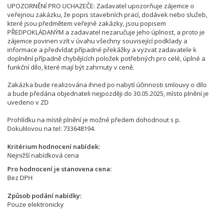
UPOZORNĚNÍ PRO UCHAZEČE: Zadavatel upozorňuje zájemce o
veřejnou zakázku, že popis stavebních prací, dodávek nebo služeb,
které jsou předmětem veřejné zakázky, jsou popisem
PŘEDPOKLÁDANÝM a zadavatel nezaručuje jeho úplnost, a proto je
zájemce povinen vzít v úvahu všechny související podklady a
informace a předvídat případné překážky a vyzvat zadavatele k
doplnění případně chybějících položek potřebných pro celé, úplné a
funkční dílo, které mají být zahrnuty v ceně.
Zakázka bude realizována ihned po nabytí účinnosti smlouvy o dílo
a bude předána objednateli nejpozději do 30.05.2025, místo plnění je
uvedeno v ZD
Prohlídku na místě plnění je možné předem dohodnout s p.
Dokulilovou na tel: 733648194.
Kritérium hodnocení nabídek
Nejnižší nabídková cena
Pro hodnocení je stanovena cena
Bez DPH
Způsob podání nabídky
Pouze elektronicky