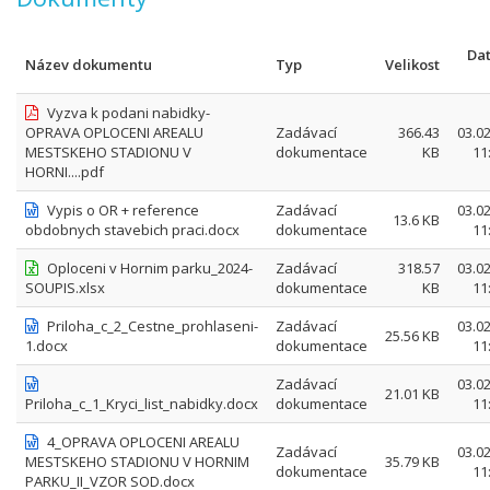
Da
Název dokumentu
Typ
Velikost
Vyzva k podani nabidky-
OPRAVA OPLOCENI AREALU
Zadávací
366.43
03.0
MESTSKEHO STADIONU V
dokumentace
KB
11
HORNI....pdf
Vypis o OR + reference
Zadávací
03.0
13.6 KB
obdobnych stavebich praci.docx
dokumentace
11
Oploceni v Hornim parku_2024-
Zadávací
318.57
03.0
SOUPIS.xlsx
dokumentace
KB
11
Priloha_c_2_Cestne_prohlaseni-
Zadávací
03.0
25.56 KB
1.docx
dokumentace
11
Zadávací
03.0
21.01 KB
Priloha_c_1_Kryci_list_nabidky.docx
dokumentace
11
4_OPRAVA OPLOCENI AREALU
Zadávací
03.0
MESTSKEHO STADIONU V HORNIM
35.79 KB
dokumentace
11
PARKU_II_VZOR SOD.docx