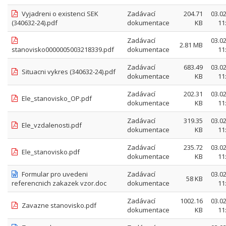
Vyjadreni o existenci SEK
Zadávací
204.71
03.0
(340632-24).pdf
dokumentace
KB
11
Zadávací
03.0
2.81 MB
stanovisko0000005003218339.pdf
dokumentace
11
Zadávací
683.49
03.0
Situacni vykres (340632-24).pdf
dokumentace
KB
11
Zadávací
202.31
03.0
Ele_stanovisko_OP.pdf
dokumentace
KB
11
Zadávací
319.35
03.0
Ele_vzdalenosti.pdf
dokumentace
KB
11
Zadávací
235.72
03.0
Ele_stanovisko.pdf
dokumentace
KB
11
Formular pro uvedeni
Zadávací
03.0
58 KB
referencnich zakazek vzor.doc
dokumentace
11
Zadávací
1002.16
03.0
Zavazne stanovisko.pdf
dokumentace
KB
11