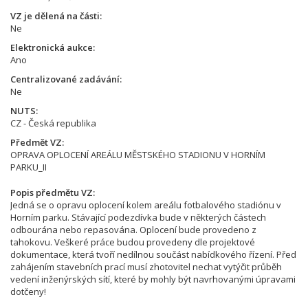
VZ je dělená na části
Ne
Elektronická aukce
Ano
Centralizované zadávání
Ne
NUTS
CZ - Česká republika
Předmět VZ
OPRAVA OPLOCENÍ AREÁLU MĚSTSKÉHO STADIONU V HORNÍM
PARKU_II
Popis předmětu VZ
Jedná se o opravu oplocení kolem areálu fotbalového stadiónu v
Horním parku. Stávající podezdívka bude v některých částech
odbourána nebo repasována. Oplocení bude provedeno z
tahokovu. Veškeré práce budou provedeny dle projektové
dokumentace, která tvoří nedílnou součást nabídkového řízení. Před
zahájením stavebních prací musí zhotovitel nechat vytýčit průběh
vedení inženýrských sítí, které by mohly být navrhovanými úpravami
dotčeny!