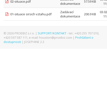
02-situace.pdf
57.59 KB
dokumentace
11
Zadávací
03.0
01-situace sirsich vztahu.pdf
200.9 KB
dokumentace
11
© 2026 PROEBIZ s.r.o. |
SUPPORT
/
KONTAKT
- tel.: +420 255 707 010,
+420 597 587 111, e-mail: houston@proebiz.com |
Prohlášení o
dostupnosti
| JOSEPHINE 2.3