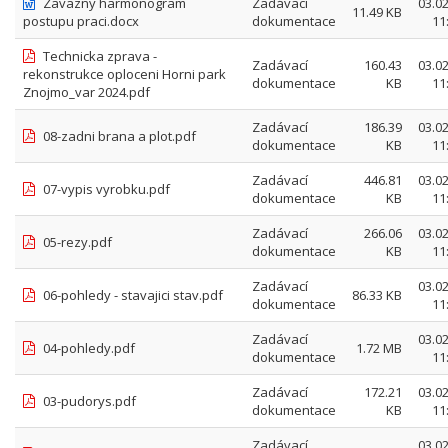
Zavazny harmonogram
Zadávací
03.0
11.49 KB
postupu praci.docx
dokumentace
11
Technicka zprava -
Zadávací
160.43
03.0
rekonstrukce oploceni Horni park
dokumentace
KB
11
Znojmo_var 2024.pdf
Zadávací
186.39
03.0
08-zadni brana a plot.pdf
dokumentace
KB
11
Zadávací
446.81
03.0
07-vypis vyrobku.pdf
dokumentace
KB
11
Zadávací
266.06
03.0
05-rezy.pdf
dokumentace
KB
11
Zadávací
03.0
06-pohledy - stavajici stav.pdf
86.33 KB
dokumentace
11
Zadávací
03.0
04-pohledy.pdf
1.72 MB
dokumentace
11
Zadávací
172.21
03.0
03-pudorys.pdf
dokumentace
KB
11
Zadávací
03.0