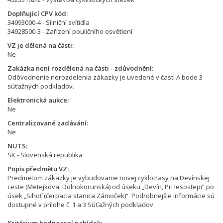
Doplňující CPV kód
34993000-4 - Silniční svítidla
34928500-3 - Zařízení pouličního osvětlení
VZ je dělená na části
Ne
Zakázka není rozdělená na části - zdůvodnění
Odôvodnenie nerozdelenia zákazky je uvedené v časti A bode 3
súťažných podkladov.
Elektronická aukce
Ne
Centralizované zadávání
Ne
NUTS
SK - Slovenská republika
Popis předmětu VZ
Predmetom zákazky je vybudovanie novej cyklotrasy na Devínskej
ceste (Metejkova, Dolnokorunská) od úseku „Devín, Pri lesostepi“ po
úsek „Sihoť (čerpacia stanica Zámoček)“. Podrobnejšie informácie sú
dostupné v prílohe č. 1 a 3 Súťažných podkladov.