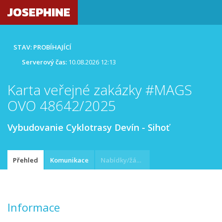
JOSEPHINE
STAV: PROBÍHAJÍCÍ
Serverový čas:
10.08.2026 12:13
Karta veřejné zakázky #MAGS
OVO 48642/2025
Vybudovanie Cyklotrasy Devín - Sihoť
Přehled
Komunikace
Nabídky/žádosti
Informace