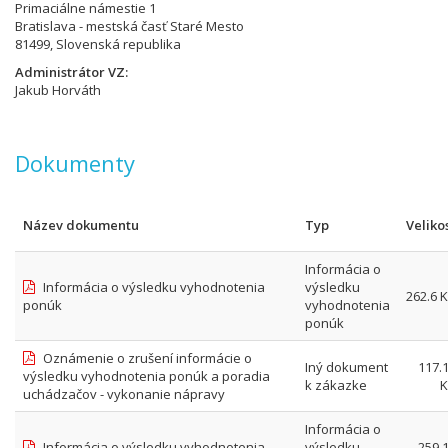
Primaciálne námestie 1
Bratislava - mestská časť Staré Mesto
81499, Slovenská republika
Administrátor VZ
Jakub Horváth
Dokumenty
Název dokumentu
Typ
Veliko
Informácia o
Informácia o výsledku vyhodnotenia
výsledku
262.6 
ponúk
vyhodnotenia
ponúk
Oznámenie o zrušení informácie o
Iný dokument
117.
výsledku vyhodnotenia ponúk a poradia
k zákazke
K
uchádzačov - vykonanie nápravy
Informácia o
Informácia o výsledku vyhodnotenia
výsledku
259.