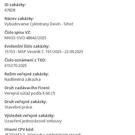
ID zakázky
67828
Název zakázky
Vybudovanie Cyklotrasy Devín - Sihoť
Číslo spisu VZ
MAGS OVO 48642/2025
Evidenční číslo zakázky
15153 - MSP Vestník č. 191/2025 - 22.09.2025
Číslo oznámení z TED
615270-2025
Režim veřejné zakázky
Nadlimitná zákazka
Druh zadávacího řízení
Verejná súťaž podľa § 66 (7)
Druh veřejné zakázky
Stavební práce
Výsledek veřejné zakázky
Uzavření jednorázové smlouvy
Hlavní CPV kód
45233162-2 - Výstavba cyklistických stezek