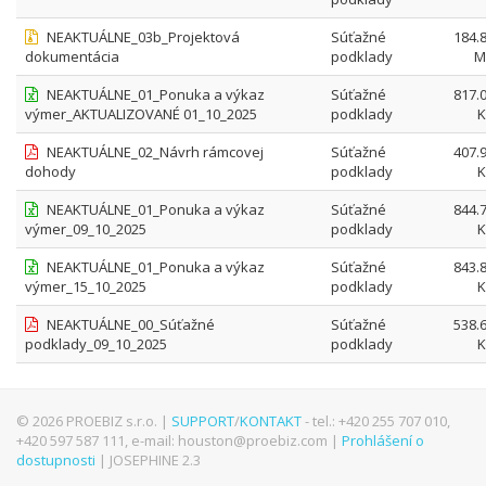
NEAKTUÁLNE_03b_Projektová
Súťažné
184.
dokumentácia
podklady
M
NEAKTUÁLNE_01_Ponuka a výkaz
Súťažné
817.
výmer_AKTUALIZOVANÉ 01_10_2025
podklady
K
NEAKTUÁLNE_02_Návrh rámcovej
Súťažné
407.
dohody
podklady
K
NEAKTUÁLNE_01_Ponuka a výkaz
Súťažné
844.
výmer_09_10_2025
podklady
K
NEAKTUÁLNE_01_Ponuka a výkaz
Súťažné
843.
výmer_15_10_2025
podklady
K
NEAKTUÁLNE_00_Súťažné
Súťažné
538.
podklady_09_10_2025
podklady
K
© 2026 PROEBIZ s.r.o. |
SUPPORT
/
KONTAKT
- tel.: +420 255 707 010,
+420 597 587 111, e-mail: houston@proebiz.com |
Prohlášení o
dostupnosti
| JOSEPHINE 2.3