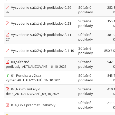
Vysvetlenie súťažných podkladov č. 29-
Súťažné
282.
42
podklady
K
Súťažné
155.
Vysvetlenie súťažných podkladov č. 28
podklady
K
Vysvetlenie súťažných podkladov č. 11-
Súťažné
381.
27
podklady
K
Súťažné
Vysvetlenie súťažných podkladov č. 1-10
850.7 
podklady
00_Súťažné
Súťažné
542.
podklady_AKTUALIZOVANÉ_16_10_2025
podklady
K
01_Ponuka a výkaz
Súťažné
843.
výmer_AKTUALIZOVANÉ_16_10_2025
podklady
K
02_Návrh zmluvy o
Súťažné
410.
dielo_AKTUALIZOVANÉ_09_10_2025
podklady
K
Súťažné
211.
03a_Opis predmetu zákazky
podklady
K