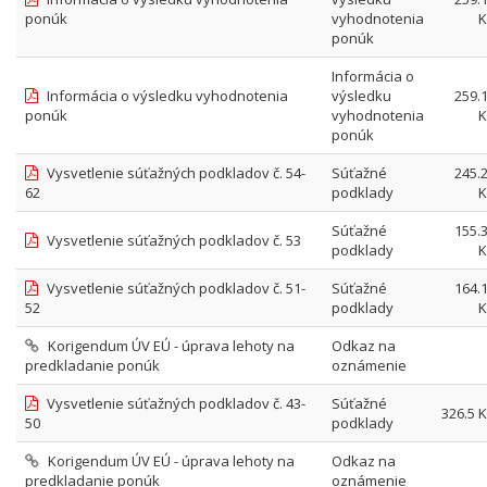
ponúk
vyhodnotenia
K
ponúk
Informácia o
Informácia o výsledku vyhodnotenia
výsledku
259.
ponúk
vyhodnotenia
K
ponúk
Vysvetlenie súťažných podkladov č. 54-
Súťažné
245.
62
podklady
K
Súťažné
155.
Vysvetlenie súťažných podkladov č. 53
podklady
K
Vysvetlenie súťažných podkladov č. 51-
Súťažné
164.
52
podklady
K
Korigendum ÚV EÚ - úprava lehoty na
Odkaz na
predkladanie ponúk
oznámenie
Vysvetlenie súťažných podkladov č. 43-
Súťažné
326.5 
50
podklady
Korigendum ÚV EÚ - úprava lehoty na
Odkaz na
predkladanie ponúk
oznámenie