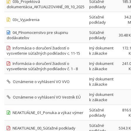
03b_Projektová
Súťažné
185.
dokumentácia_AKTUALIZOVANÉ_09_10_2025
podklady
M
Súťažné
34.
03c_Vyjadrenia
podklady
M
04_Plnomocenstvo pre skupinu
Súťažné
30.48 
dodávateľov
podklady
Informácia o doručení žiadostí o
Iný dokument
172.
vysvetlenie súťažných podkladov c. 11-15
k zákazke
K
Informácia o doručení žiadostí o
Iný dokument
241.
vysvetlenie súťažných podkladov č. 1 - 8
k zákazke
K
Iný dokument
Oznámenie o vyhlásení VO VVO
k zákazke
Iný dokument
Oznámenie o vyhlásení VO Vestník EÚ
k zákazke
Súťažné
816.
NEAKTUÁLNE_01_Ponuka a výkaz výmer
podklady
K
Súťažné
NEAKTUALNE_00_Súťažné podklady
534.3 
podklady