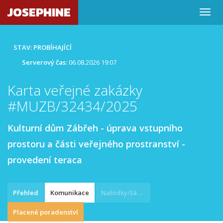
JOSEPHINE
STAV: PROBÍHAJÍCÍ
Serverový čas:
06.08.2026 19:07
Karta veřejné zakázky
#MUZB/32434/2025
Kulturní dům Zábřeh - úprava vstupního
prostoru a části veřejného prostranství -
provedení teraca
Přehled
Komunikace
Nabídky/žádosti
Placené poradenství