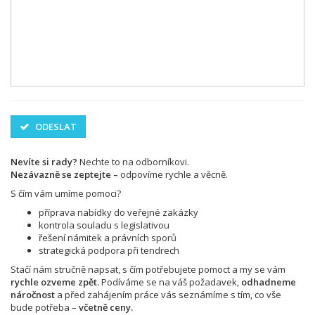
ODESLAT
Nevíte si rady?
Nechte to na odborníkovi.
Nezávazně se zeptejte –
odpovíme rychle a věcně.
S čím vám umíme pomoci?
příprava nabídky do veřejné zakázky
kontrola souladu s legislativou
řešení námitek a právních sporů
strategická podpora při tendrech
Stačí nám stručně napsat, s čím potřebujete pomoct a my se vám
rychle ozveme zpět.
Podíváme se na váš požadavek,
odhadneme
náročnost
a před zahájením práce vás seznámíme s tím, co vše
bude potřeba –
včetně ceny.