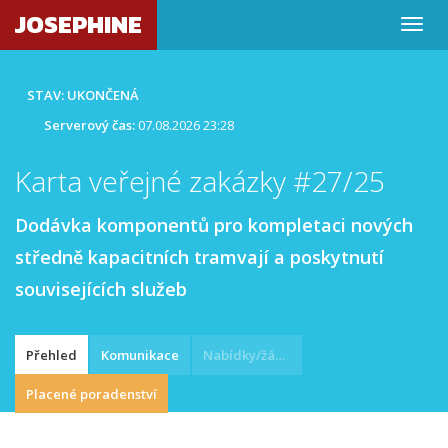
JOSEPHINE
STAV: UKONČENÁ
Serverový čas:
07.08.2026 23:28
Karta veřejné zakázky #27/25
Dodávka komponentů pro kompletaci nových
středně kapacitních tramvají a poskytnutí
souvisejících služeb
Přehled
Komunikace
Nabídky/žádosti
Placené poradenství