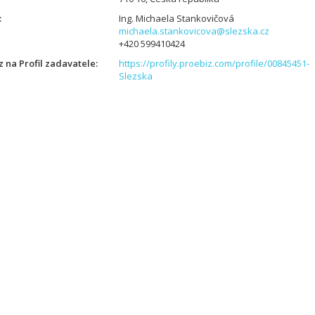
Ing. Michaela Stankovičová
michaela.stankovicova@slezska.cz
+420 599410424
 na Profil zadavatele
https://profily.proebiz.com/profile/00845451-
Slezska