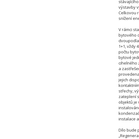
stávajícíh
výstavby v
Celkovou r
snížení en
V rámci s
bytového d
dvoupodlaž
1+1, vždy 
počtu byto
bytové jed
cihelného 
a zastřeše
provedena 
jejich disp
kontaktním
střechy, v
zateplení 
objektů je
instalován
kondenzačn
instalace 
Dílo bude 
„Regenerac