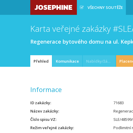
JOSEPHINE
VŠECHNY SOUTĚŽE
Karta veřejné zakázky #SL
Regenerace bytového domu na ul. Kep
Přehled
Komunikace
Nabídky/žádosti
Placen
Informace
ID zakázky
71683
Název zakázky
Regenerac
Číslo spisu VZ
SLE/48599
Režim veřejné zakázky
Podlimitní 