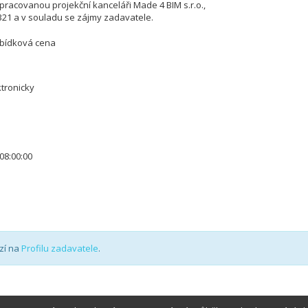
zpracovanou projekční kanceláři Made 4 BIM s.r.o.,
321 a v souladu se zájmy zadavatele.
abídková cena
tronicky
08:00:00
zí na
Profilu zadavatele
.