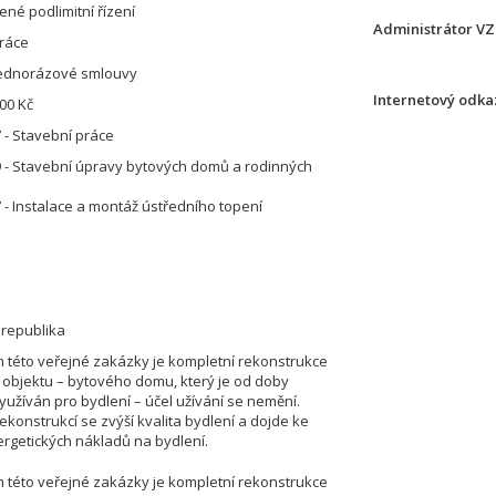
né podlimitní řízení
Administrátor VZ
ráce
jednorázové smlouvy
Internetový odkaz
00 Kč
 - Stavební práce
 - Stavební úpravy bytových domů a rodinných
 - Instalace a montáž ústředního topení
 republika
této veřejné zakázky je kompletní rekonstrukce
o objektu – bytového domu, který je od doby
yužíván pro bydlení – účel užívání se nemění.
ekonstrukcí se zvýší kvalita bydlení a dojde ke
ergetických nákladů na bydlení.
této veřejné zakázky je kompletní rekonstrukce