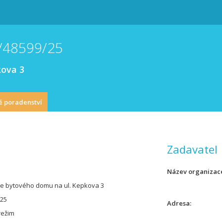
E/48599/25
kova 3
é poradenství
Zadavatel
Název organizac
e bytového domu na ul. Kepkova 3
/25
Adresa
režim