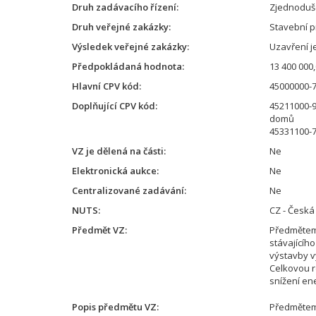
Druh zadávacího řízení
Zjednoduše
Druh veřejné zakázky
Stavební p
Výsledek veřejné zakázky
Uzavření 
Předpokládaná hodnota
13 400 000,
Hlavní CPV kód
45000000-7
Doplňující CPV kód
45211000-9
domů
45331100-7
VZ je dělená na části
Ne
Elektronická aukce
Ne
Centralizované zadávání
Ne
NUTS
CZ - Česká
Předmět VZ
Předmětem 
stávajícíh
výstavby v
Celkovou r
snížení en
Popis předmětu VZ
Předmětem 