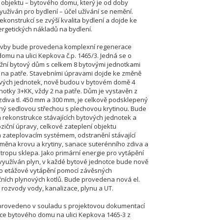
o objektu – bytového domu, který je od doby
yužíván pro bydlení – účel užívání se nemění.
ekonstrukcí se zvýší kvalita bydlení a dojde ke
ergetických nákladů na bydlení.
tavby bude provedena komplexní regenerace
omu na ulici Kepkova č.p. 1465/3. Jedná se o
ní bytový dům s celkem 8 bytovými jednotkami
4 na patře. Stavebními úpravami dojde ke změně
vých jednotek, nově budou v bytovém domě 4
notky 3+KK, vždy 2 na patře. Dům je vystavěn z
zdiva tl. 450 mm a 300 mm, je celkově podsklepený
ný sedlovou střechou s plechovou krytinou. Bude
rekonstrukce stávajících bytových jednotek a
oziční úpravy, celkové zateplení objektu
 zateplovacím systémem, odstranění stávající
ýměna krovu a krytiny, sanace suterénního zdiva a
stropu sklepa. Jako primární energie pro vytápění
 využíván plyn, v každé bytové jednotce bude nově
o etážové vytápění pomocí závěsných
ích plynových kotlů. Bude provedena nová el.
a rozvody vody, kanalizace, plynu a UT.
provedeno v souladu s projektovou dokumentací
e bytového domu na ulici Kepkova 1465-3 z