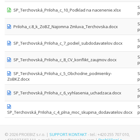
S
SP_Terchovská_Priloha_c_10_Podklad na nacenenie.xlsx
p
S
Priloha_c.8_k_ZoBZ_Najomna Zmluva_Terchovska.docx
p
S
SP_Terchovská_Priloha_c_7_podiel_subdodavatelov.docx
p
S
SP_Terchovská_Priloha_c_8_CV_konflikt_zaujmov.docx
p
SP_Terchovská_Priloha_c_5_Obchodne_podmienky-
S
ZoBKZ.docx
p
S
SP_Terchovská_Priloha_c_6_vyhlasenia_uchadzaca.docx
p
S
SP_Terchovská_Priloha_c_4_plna_moc_skupina_dodavatelov.docx
p
© 2026 PROEBIZ s.r.o. |
SUPPORT
/
KONTAKT
- tel.: +420 255 707 010,