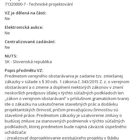
71320000-7 - Technické projektování
VZ je dělená na části
Ne
Elektronická aukce
Ne
Centralizované zadávání
Ne
NUTS
SK - Slovenská republika
Popis předmětu VZ
Predmetom verejného obstarávania je zadanie tzv. zmiešanej
zákazky v súlade s § 30 ods. 1 zákona č. 343/2015 Z. z. o verejnom
obstarávaní a o zmene a doplnení niektorých zákonov v znení
neskorších predpisov (ďalej v týchto súťažných podkladoch len
„zákon o verejnom obstarávaní“ v príslušnom gramatickom tvare).
Ide o zákazku na uskutočnenie stavebných prác a dodávku
projektantských činností, pričom prevažujúcou činnosťou sú
stavebné práce. Predmetom zákazky je uzatvorenie zmluvy o
budúcej zmluve za stanovených podmienok v týchto súťažných
podkladoch, ktorej predmetom bude najmä záväzok úspešného
uchádzača:
- zrealizovať doprojektovanie existujúceho projektu v štádiu