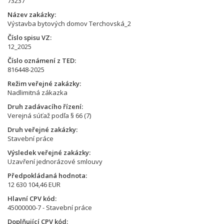
73237
Název zakázky
Výstavba bytových domov Terchovská_2
Číslo spisu VZ
12_2025
Číslo oznámení z TED
816448-2025
Režim veřejné zakázky
Nadlimitná zákazka
Druh zadávacího řízení
Verejná súťaž podľa § 66 (7)
Druh veřejné zakázky
Stavební práce
Výsledek veřejné zakázky
Uzavření jednorázové smlouvy
Předpokládaná hodnota
12 630 104,46 EUR
Hlavní CPV kód
45000000-7 - Stavební práce
Doplňující CPV kód