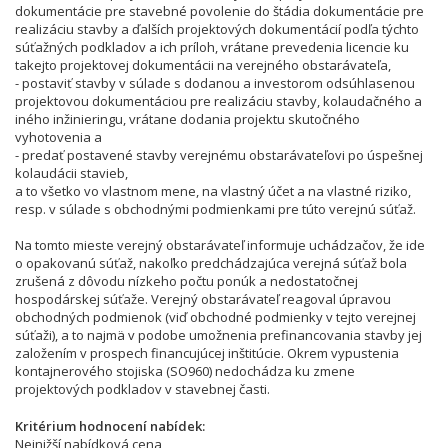
dokumentácie pre stavebné povolenie do štádia dokumentácie pre
realizáciu stavby a ďalších projektových dokumentácií podľa týchto
súťažných podkladov a ich príloh, vrátane prevedenia licencie ku
takejto projektovej dokumentácii na verejného obstarávateľa,
- postaviť stavby v súlade s dodanou a investorom odsúhlasenou
projektovou dokumentáciou pre realizáciu stavby, kolaudačného a
iného inžinieringu, vrátane dodania projektu skutočného
vyhotovenia a
- predať postavené stavby verejnému obstarávateľovi po úspešnej
kolaudácii stavieb,
a to všetko vo vlastnom mene, na vlastný účet a na vlastné riziko,
resp. v súlade s obchodnými podmienkami pre túto verejnú súťaž.
Na tomto mieste verejný obstarávateľ informuje uchádzačov, že ide
o opakovanú súťaž, nakoľko predchádzajúca verejná súťaž bola
zrušená z dôvodu nízkeho počtu ponúk a nedostatočnej
hospodárskej súťaže. Verejný obstarávateľ reagoval úpravou
obchodných podmienok (viď obchodné podmienky v tejto verejnej
súťaži), a to najmä v podobe umožnenia prefinancovania stavby jej
založením v prospech financujúcej inštitúcie. Okrem vypustenia
kontajnerového stojiska (SO960) nedochádza ku zmene
projektových podkladov v stavebnej časti.
Kritérium hodnocení nabídek
Nejnižší nabídková cena