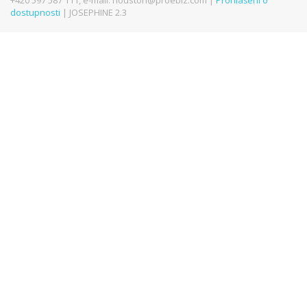
+420 597 587 111, e-mail: houston@proebiz.com |
Prohlášení o
dostupnosti
| JOSEPHINE 2.3