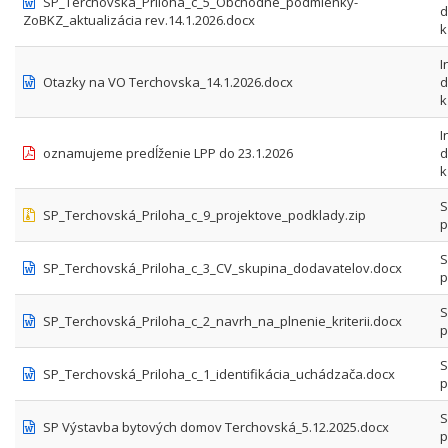
SP_Terchovská_Priloha_c_5_Obchodne_podmienky-
d
ZoBKZ_aktualizácia rev.14.1.2026.docx
k
I
Otazky na VO Terchovska_14.1.2026.docx
d
k
I
oznamujeme predĺženie LPP do 23.1.2026
d
k
S
SP_Terchovská_Priloha_c_9_projektove_podklady.zip
p
S
SP_Terchovská_Priloha_c_3_CV_skupina_dodavatelov.docx
p
S
SP_Terchovská_Priloha_c_2_navrh_na_plnenie_kriterii.docx
p
S
SP_Terchovská_Priloha_c_1_identifikácia_uchádzača.docx
p
S
SP Výstavba bytových domov Terchovská_5.12.2025.docx
p