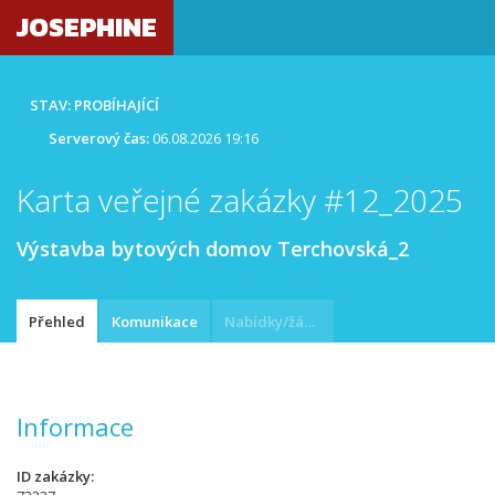
JOSEPHINE
STAV: PROBÍHAJÍCÍ
Serverový čas:
06.08.2026 19:16
Karta veřejné zakázky #12_2025
Výstavba bytových domov Terchovská_2
Přehled
Komunikace
Nabídky/žádosti
Informace
ID zakázky