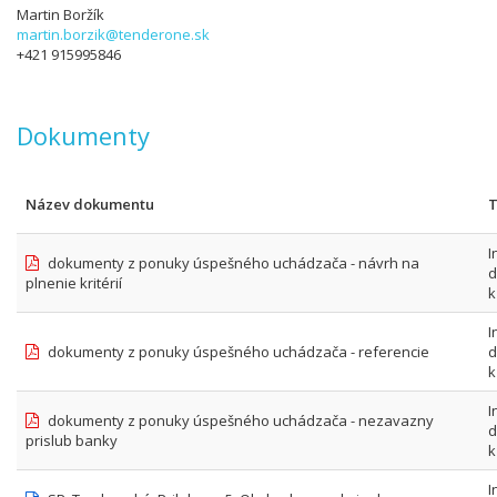
Martin Boržík
martin.borzik@tenderone.sk
+421 915995846
Dokumenty
Název dokumentu
T
I
dokumenty z ponuky úspešného uchádzača - návrh na
d
plnenie kritérií
k
I
dokumenty z ponuky úspešného uchádzača - referencie
d
k
I
dokumenty z ponuky úspešného uchádzača - nezavazny
d
prislub banky
k
I