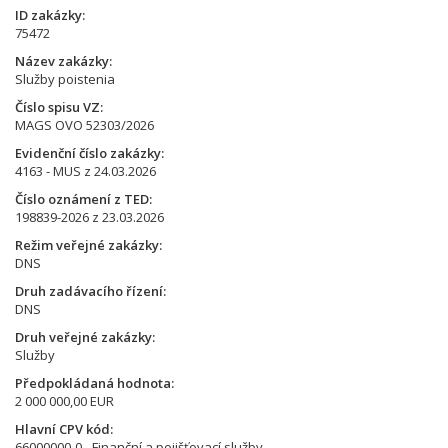
ID zakázky
75472
Název zakázky
Služby poistenia
Číslo spisu VZ
MAGS OVO 52303/2026
Evidenční číslo zakázky
4163 - MUS z 24.03.2026
Číslo oznámení z TED
198839-2026 z 23.03.2026
Režim veřejné zakázky
DNS
Druh zadávacího řízení
DNS
Druh veřejné zakázky
Služby
Předpokládaná hodnota
2 000 000,00 EUR
Hlavní CPV kód
66000000-0 - Finanční a pojišťovací služby