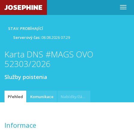
JOSEPHINE
STAV: PROBÍHAJÍCÍ
Serverový čas:
08.08.2026 07:29
Karta DNS #MAGS OVO
52303/2026
Služby poistenia
Přehled
Komunikace
Nabídky/žádosti
Informace