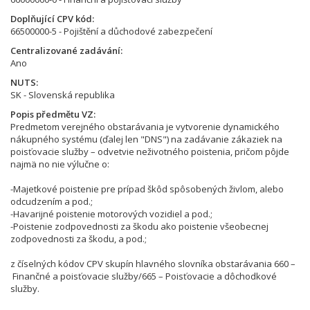
Doplňující CPV kód
66500000-5 - Pojištění a důchodové zabezpečení
Centralizované zadávání
Ano
NUTS
SK - Slovenská republika
Popis předmětu VZ
Predmetom verejného obstarávania je vytvorenie dynamického
nákupného systému (ďalej len "DNS") na zadávanie zákaziek na
poisťovacie služby – odvetvie neživotného poistenia, pričom pôjde
najmä no nie výlučne o:
-Majetkové poistenie pre prípad škôd spôsobených živlom, alebo
odcudzením a pod.;
-Havarijné poistenie motorových vozidiel a pod.;
-Poistenie zodpovednosti za škodu ako poistenie všeobecnej
zodpovednosti za škodu, a pod.;
z číselných kódov CPV skupín hlavného slovníka obstarávania 660 –
Finančné a poisťovacie služby/665 – Poisťovacie a dôchodkové
služby.