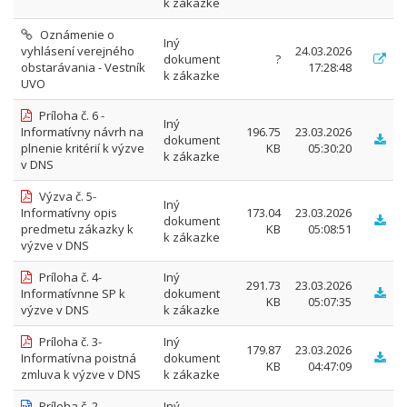
k zákazke
Oznámenie o
Iný
vyhlásení verejného
24.03.2026
dokument
?
obstarávania - Vestník
17:28:48
k zákazke
UVO
Príloha č. 6 -
Iný
Informatívny návrh na
196.75
23.03.2026
dokument
plnenie kritérií k výzve
KB
05:30:20
k zákazke
v DNS
Výzva č. 5-
Iný
Informatívny opis
173.04
23.03.2026
dokument
predmetu zákazky k
KB
05:08:51
k zákazke
výzve v DNS
Príloha č. 4-
Iný
291.73
23.03.2026
Informatívnne SP k
dokument
KB
05:07:35
výzve v DNS
k zákazke
Príloha č. 3-
Iný
179.87
23.03.2026
Informatívna poistná
dokument
KB
04:47:09
zmluva k výzve v DNS
k zákazke
Príloha č. 2-
Iný