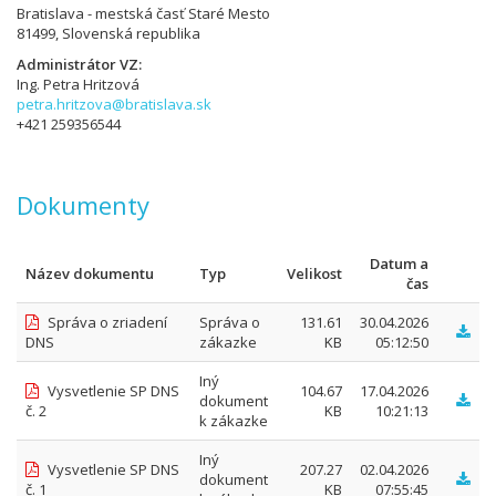
Bratislava - mestská časť Staré Mesto
81499, Slovenská republika
Administrátor VZ
Ing. Petra Hritzová
petra.hritzova@bratislava.sk
+421 259356544
Dokumenty
Datum a
Název dokumentu
Typ
Velikost
čas
Správa o zriadení
Správa o
131.61
30.04.2026
DNS
zákazke
KB
05:12:50
Iný
Vysvetlenie SP DNS
104.67
17.04.2026
dokument
č. 2
KB
10:21:13
k zákazke
Iný
Vysvetlenie SP DNS
207.27
02.04.2026
dokument
č. 1
KB
07:55:45