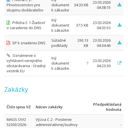
23.03.2026
Plnomocenstvo pre
dokument
34.33 KB
04:38:15
skupinu dodávateľov
k zákazke
Iný
Príloha č. 1-Žiadosť
23.03.2026
dokument
37.5 KB
o zaradenie do DNS
04:35:53
k zákazke
Súťažné
293.13
23.03.2026
SP k zriadeniu DNS
podklady
KB
04:34:46
Oznámenie o
Iný
vyhlásení verejného
23.03.2026
dokument
?
obstarávania - Úradný
04:23:30
k zákazke
vestník EU
Zakázky
Předpokládaná
Číslo spisu VZ
Název zakázky
hodnota
MAGS OVO
Výzva č. 2 - Poistenie
52303/2026-
administratívnej budovy
-