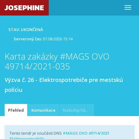
JOSEPHINE
STAV: UKONČENÁ
Serverový čas:
07.08.2026 15:14
Karta zakázky #MAGS OVO
49714/2021-035
Výzva č. 26 - Elektrospotrebiče pre mestskú
políciu
Přehled
Komunikace
Nabídky/žádosti
Tento tendr je součásti DNS
#MAGS OVO 49714/2021
Elektrospotrebiče