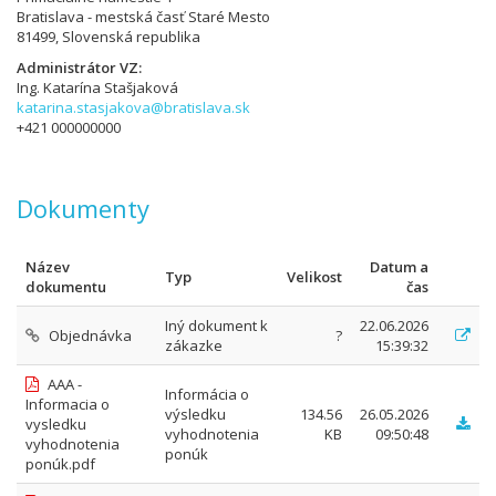
Bratislava - mestská časť Staré Mesto
81499, Slovenská republika
Administrátor VZ
Ing. Katarína Stašjaková
katarina.stasjakova@bratislava.sk
+421 000000000
Dokumenty
Název
Datum a
Typ
Velikost
dokumentu
čas
Iný dokument k
22.06.2026
Objednávka
?
zákazke
15:39:32
AAA -
Informácia o
Informacia o
výsledku
134.56
26.05.2026
vysledku
vyhodnotenia
KB
09:50:48
vyhodnotenia
ponúk
ponúk.pdf