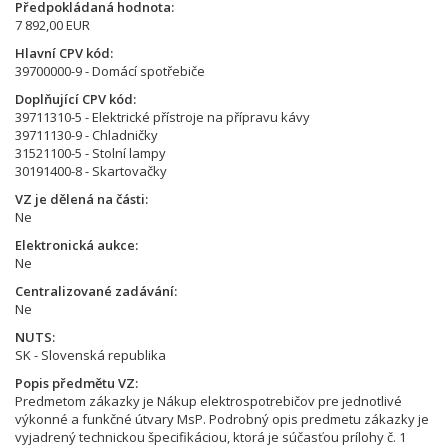
Předpokládaná hodnota
7 892,00 EUR
Hlavní CPV kód
39700000-9 - Domácí spotřebiče
Doplňující CPV kód
39711310-5 - Elektrické přístroje na přípravu kávy
39711130-9 - Chladničky
31521100-5 - Stolní lampy
30191400-8 - Skartovačky
VZ je dělená na části
Ne
Elektronická aukce
Ne
Centralizované zadávání
Ne
NUTS
SK - Slovenská republika
Popis předmětu VZ
Predmetom zákazky je Nákup elektrospotrebičov pre jednotlivé
výkonné a funkčné útvary MsP. Podrobný opis predmetu zákazky je
vyjadrený technickou špecifikáciou, ktorá je súčasťou prílohy č. 1