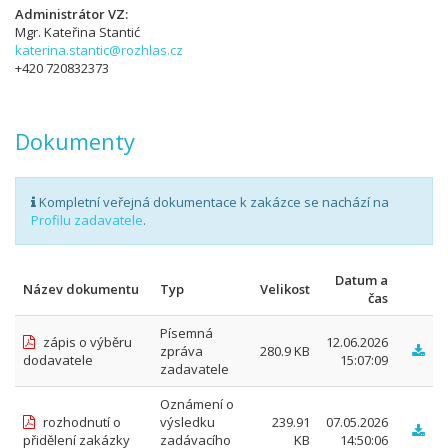
Administrátor VZ
Mgr. Kateřina Stantić
katerina.stantic@rozhlas.cz
+420 720832373
Dokumenty
Kompletní veřejná dokumentace k zakázce se nachází na
Profilu zadavatele
.
Datum a
Název dokumentu
Typ
Velikost
čas
Písemná
zápis o výběru
12.06.2026
zpráva
280.9 KB
dodavatele
15:07:09
zadavatele
Oznámení o
rozhodnutí o
výsledku
239.91
07.05.2026
přidělení zakázky
zadávacího
KB
14:50:06