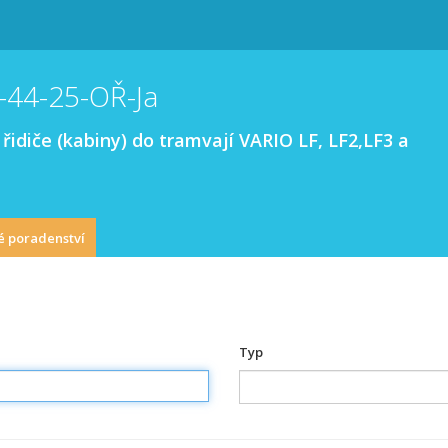
-44-25-OŘ-Ja
řidiče (kabiny) do tramvají VARIO LF, LF2,LF3 a
é poradenství
Typ