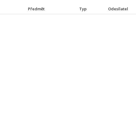
Předmět
Typ
Odesílatel