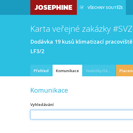
JOSEPHINE
VŠECHNY SOUTĚŽE
Karta veřejné zakázky #SVZ
Dodávka 19 kusů klimatizací pracoviště 
LF3/2
Přehled
Komunikace
Nabídky/žádosti
Placen
Komunikace
Vyhledávání