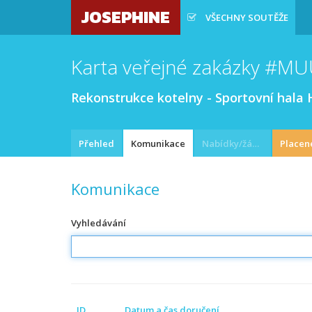
JOSEPHINE
VŠECHNY SOUTĚŽE
Karta veřejné zakázky #M
Rekonstrukce kotelny - Sportovní hala 
Přehled
Komunikace
Nabídky/žádosti
Placen
Komunikace
Vyhledávání
ID
Datum a čas doručení