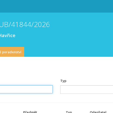
UUB/41844/2026
Havřice
é poradenství
Typ
Předmět
Typ
Odesílatel