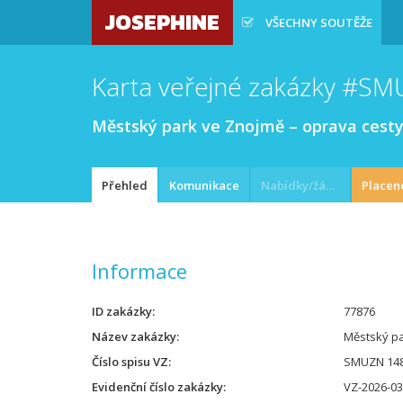
JOSEPHINE
VŠECHNY SOUTĚŽE
Karta veřejné zakázky #S
Městský park ve Znojmě – oprava cesty
Přehled
Komunikace
Nabídky/žádosti
Placen
Informace
ID zakázky
77876
Název zakázky
Městský pa
Číslo spisu VZ
SMUZN 148
Evidenční číslo zakázky
VZ-2026-0