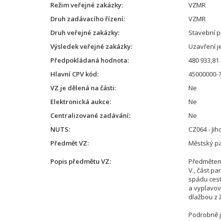
Režim veřejné zakázky
VZMR
Druh zadávacího řízení
VZMR
Druh veřejné zakázky
Stavební p
Výsledek veřejné zakázky
Uzavření 
Předpokládaná hodnota
480 933,81
Hlavní CPV kód
45000000-7
VZ je dělená na části
Ne
Elektronická aukce
Ne
Centralizované zadávání
Ne
NUTS
CZ064 - Ji
Předmět VZ
Městský pa
Popis předmětu VZ
Předmětem 
V., část p
spádu cest
a vyplavov
dlažbou z 
Podrobně j