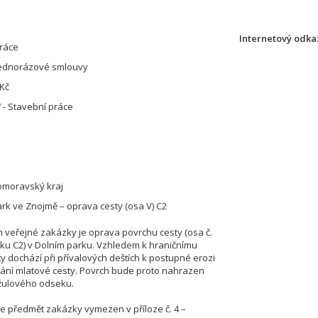
Internetový odkaz
ráce
jednorázové smlouvy
 Kč
 - Stavební práce
homoravský kraj
rk ve Znojmě – oprava cesty (osa V) C2
veřejné zakázky je oprava povrchu cesty (osa č.
arku C2) v Dolním parku. Vzhledem k hraničnímu
y dochází při přívalových deštích k postupné erozi
ání mlatové cesty. Povrch bude proto nahrazen
žulového odseku.
e předmět zakázky vymezen v příloze č. 4 –