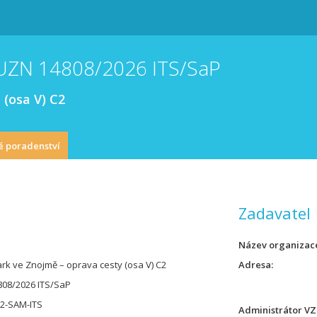
MUZN 14808/2026 ITS/SaP
 (osa V) C2
é poradenství
Zadavatel
Název organizac
rk ve Znojmě – oprava cesty (osa V) C2
Adresa
08/2026 ITS/SaP
32-SAM-ITS
Administrátor VZ