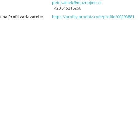
petr.samek@muznojmo.cz
+420 515216266
 na Profil zadavatele
https://profily.proebiz.com/profile/00293881