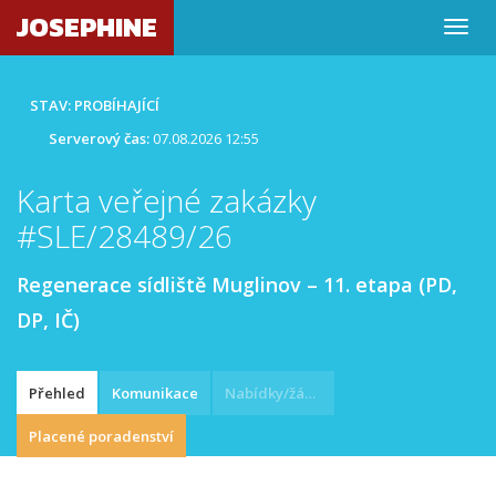
JOSEPHINE
STAV: PROBÍHAJÍCÍ
Serverový čas:
07.08.2026 12:55
Karta veřejné zakázky
#SLE/28489/26
Regenerace sídliště Muglinov – 11. etapa (PD,
DP, IČ)
Přehled
Komunikace
Nabídky/žádosti
Placené poradenství