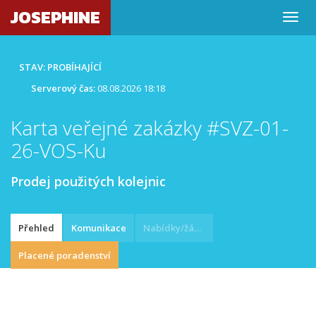
JOSEPHINE
STAV: PROBÍHAJÍCÍ
Serverový čas:
08.08.2026 18:18
Karta veřejné zakázky #SVZ-01-
26-VOS-Ku
Prodej použitých kolejnic
Přehled
Komunikace
Nabídky/žádosti
Placené poradenství