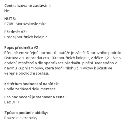
Centralizované zadávání
Ne
NUTS
CZ08 - Moravskoslezsko
Předmět VZ
Prodej použitých kolejnic
Popis předmětu VZ
Předmětem veřejné obchodní soutěže je záměr Dopravního podniku
Ostrava a.s. odprodat cca 100 t použitých kolejnic, v délce 1,2 – 6 m v
období, množství a dle specifikace předmětu plnění uvedeného v
návrhu Kupní smlouvy, která tvoří Přílohu č. 1 Výzvy k účasti ve
veřejné obchodní soutěži.
Kritérium hodnocení nabídek
Podle zadávací dokumentace
Pro hodnocení je stanovena cena
Bez DPH
Způsob podání nabídky
Pouze elektronicky