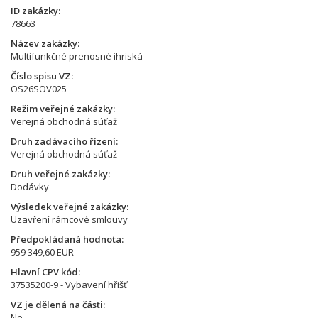
ID zakázky
78663
Název zakázky
Multifunkčné prenosné ihriská
Číslo spisu VZ
OS26SOV025
Režim veřejné zakázky
Verejná obchodná súťaž
Druh zadávacího řízení
Verejná obchodná súťaž
Druh veřejné zakázky
Dodávky
Výsledek veřejné zakázky
Uzavření rámcové smlouvy
Předpokládaná hodnota
959 349,60 EUR
Hlavní CPV kód
37535200-9 - Vybavení hřišť
VZ je dělená na části
Ne