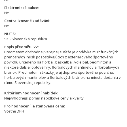
Elektronická aukce
Ne
Centralizované zadávání
Ne
NUTS
SK - Slovenská republika
Popis předmětu VZ
Predmetom obchodnej verejnej súťaže je dodávka multifunkčných
prenosných ihrísk pozostávajúcich z exteriérového športového
povrchu určeného na florbal, basketbal, volejbal, bedminton a
niektoré ďalšie loptové hry, florbalových mantinelov a florbalových
bránok. Predmetom zákazky je aj doprava športového povrchu,
florbalových mantinelov a florbalových bránok na miesta dodania v
rámci Slovenskej republiky.
Kritérium hodnocení nabídek
Nejvýhodnější poměr nabídkové ceny a kvality
Pro hodnocení je stanovena cena
Včetně DPH