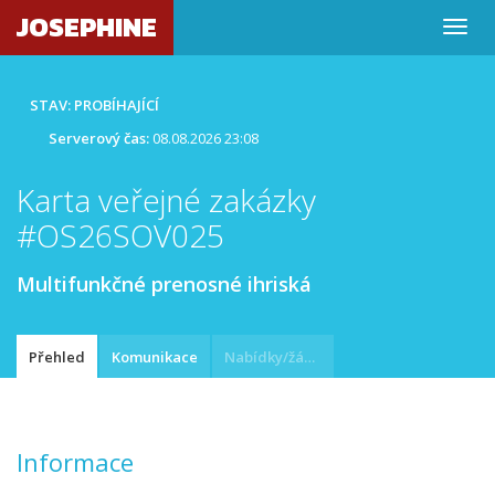
JOSEPHINE
STAV: PROBÍHAJÍCÍ
Serverový čas:
08.08.2026 23:08
Karta veřejné zakázky
#OS26SOV025
Multifunkčné prenosné ihriská
Přehled
Komunikace
Nabídky/žádosti
Informace