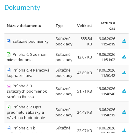
Dokumenty
Datum a
Název dokumentu
Typ
Velikost
čas
Súťažné
555.54
19.06.2026
súťažné podmienky
podklady
KB
11:54:19
Príloha č. 5 zoznam
Súťažné
19.06.2026
12.67 KB
miest dodania
podklady
11:51:02
Príloha č. 4 Rámcová
Súťažné
19.06.2026
43.89 KB
kúpna zmluva
podklady
11:50:42
Príloha č. 3
Súťažné
19.06.2026
súťažných podmienok
51.71 KB
podklady
11:48:40
schéma ihriska
Príloha č. 2 Opis
Súťažné
19.06.2026
predmetu zákazky a
24.48 KB
podklady
11:48:15
návrh na hodnotenie
Príloha č. 1 k
Súťažné
19.06.2026
22.97 KB