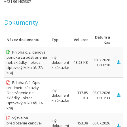
+421 961405307
Dokumenty
Datum a
Název dokumentu
Typ
Velikost
čas
Príloha č. 2: Cenová
ponuka za odstránenie
Iný
08.07.2026
nel. skládky – okres
dokument
13.53 KB
13:08:10
Liptovský Mikuláš, ZA
k zákazke
kraj
Príloha č. 1: Opis
predmetu zákazky –
Iný
Odstránenie nel.
337.85
08.07.2026
dokument
skládky - okres
KB
13:07:33
k zákazke
Liptovský Mikuláš, ZA
kraj
Výzva na
Iný
predloženie cenovej
153.38
08.07.2026
dokument