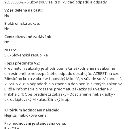
90500000-2 - Služby související s likvidací odpadů a odpady
VZ je dělená na části
Ne
Elektronická aukce
Ne
Centralizované zadávání
Ne
NUTS
SK - Slovenská republika
Popis předmětu VZ
Predmetom zákazky je zhodnotenie/zneškodnenie nezákonne
umiestneného nebezpečného odpadu obsahujúci AZBEST na území
Žilinského kraja v okrese Liptovský Mikuláš, v súlade so zákonom č.
79/2015 Z. z. o odpadoch a o zmene a doplnení niektorých zákonov.
Bližšie informácie o rozsahu predmetu zákazky sú uvedené v
Prílohe č. 1: Opis predmetu zákazky - Odstránenie nel. skládky -
okres Liptovský Mikuláš, Žilinský kraj.
Kritérium hodnocení nabídek
Nejnižší nabídková cena
Pro hodnocení je stanovena cena
Bez DPH