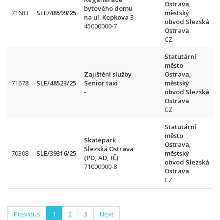
Ostrava,
bytového domu
71683
SLE/48599/25
městský
na ul. Kepkova 3
obvod Slezská
45000000-7
Ostrava
CZ
Statutární
město
Zajištění služby
Ostrava,
71678
SLE/48523/25
Senior taxi
městský
-
obvod Slezská
Ostrava
CZ
Statutární
město
Skatepark
Ostrava,
Slezská Ostrava
70308
SLE/39316/25
městský
(PD, AD, IČ)
obvod Slezská
71000000-8
Ostrava
CZ
Previous
1
2
3
Next