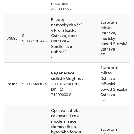
instalace
45000000-7
Prodej
Statutární
nemovitých věcí
město
v k. ú. Slezská
Ostrava,
S-
Ostrava, obec
78980
městský
SLE/34015/26
Ostrava –
obvod Slezská
Seidlerovo
Ostrava
nábřeží
CZ
-
Statutární
Regenerace
město
sídliště Muglinov
Ostrava,
78166
SLE/28489/26
– 11. etapa (PD,
městský
DP, IČ)
obvod Slezská
71000000-8
Ostrava
CZ
Oprava, údržba,
rekonstrukce a
modernizace
domovního a
Statutární
bytového fondu