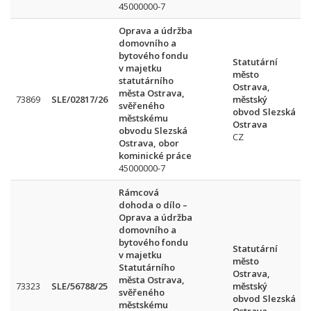
45000000-7
Oprava a údržba
domovního a
bytového fondu
Statutární
v majetku
město
statutárního
Ostrava,
města Ostrava,
73869
SLE/02817/26
městský
svěřeného
obvod Slezská
městskému
Ostrava
obvodu Slezská
CZ
Ostrava, obor
kominické práce
45000000-7
Rámcová
dohoda o dílo –
Oprava a údržba
domovního a
bytového fondu
Statutární
v majetku
město
Statutárního
Ostrava,
města Ostrava,
73323
SLE/56788/25
městský
svěřeného
obvod Slezská
městskému