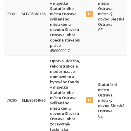
v majetku
město
Statutárního
Ostrava,
79301
SLE/35361/26
města Ostrava,
městský
FA
svěřeného
obvod Slezská
městskému
Ostrava
obvodu Slezská
CZ
Ostrava, obor
obecné stavební
práce
45000000-7
Oprava, údržba,
rekonstrukce a
modernizace
domovního a
bytového fondu
Statutární
v majetku
město
Statutárního
Ostrava,
města Ostrava,
79295
SLE/35359/26
městský
FA
svěřeného
obvod Slezská
městskému
Ostrava
obvodu Slezská
CZ
Ostrava, obor
zdravotně-
technická