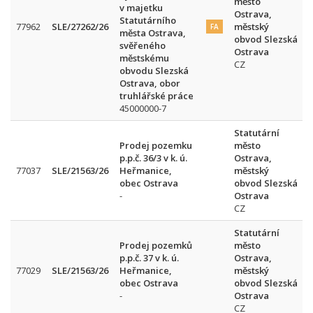
město
v majetku
Ostrava,
Statutárního
77962
SLE/27262/26
městský
FA
města Ostrava,
obvod Slezská
svěřeného
Ostrava
městskému
CZ
obvodu Slezská
Ostrava, obor
truhlářské práce
45000000-7
Statutární
Prodej pozemku
město
p.p.č. 36/3 v k. ú.
Ostrava,
77037
SLE/21563/26
Heřmanice,
městský
obec Ostrava
obvod Slezská
-
Ostrava
CZ
Statutární
Prodej pozemků
město
p.p.č. 37 v k. ú.
Ostrava,
77029
SLE/21563/26
Heřmanice,
městský
obec Ostrava
obvod Slezská
-
Ostrava
CZ