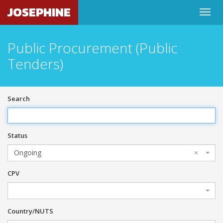
JOSEPHINE
Public Procurement (Public
Tenders)
Search
Status
Ongoing
×
CPV
Country/NUTS