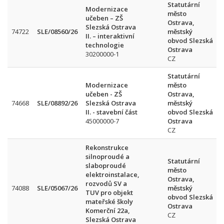
Statutární
Modernizace
město
učeben – ZŠ
Ostrava,
Slezská Ostrava
74722
SLE/08560/26
městský
II. – interaktivní
obvod Slezská
technologie
Ostrava
30200000-1
CZ
Statutární
Modernizace
město
učeben - ZŠ
Ostrava,
74668
SLE/08892/26
Slezská Ostrava
městský
II. - stavební část
obvod Slezská
45000000-7
Ostrava
CZ
Rekonstrukce
silnoproudé a
Statutární
slaboproudé
město
elektroinstalace,
Ostrava,
rozvodů SV a
74088
SLE/05067/26
městský
TUV pro objekt
obvod Slezská
mateřské školy
Ostrava
Komerční 22a,
CZ
Slezská Ostrava