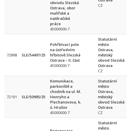
Ostrava
obvodu Slezská
CZ
Ostrava, obor
malířské a
natěračské
práce
45000000-7
Statutární
Pohřbívací pole
město
na ústředním
Ostrava,
72898
SLE/54497/25
hřbitově Slezská
městský
Ostrava – II. část
obvod Slezská
45000000-7
Ostrava
CZ
Komunikace,
Statutární
parkoviště a
město
chodník na ul. M.
Ostrava,
72191
SLE/50905/25
Henryho a
městský
Plechanovova, k.
obvod Slezská
ú. Hrušov
Ostrava
45000000-7
CZ
Statutární
město
Regenerace