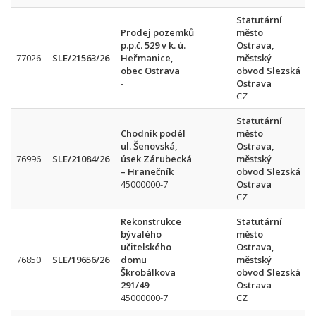
Statutární
Prodej pozemků
město
p.p.č. 529 v k. ú.
Ostrava,
77026
SLE/21563/26
Heřmanice,
městský
obec Ostrava
obvod Slezská
-
Ostrava
CZ
Statutární
Chodník podél
město
ul. Šenovská,
Ostrava,
76996
SLE/21084/26
úsek Zárubecká
městský
– Hranečník
obvod Slezská
45000000-7
Ostrava
CZ
Rekonstrukce
Statutární
bývalého
město
učitelského
Ostrava,
76850
SLE/19656/26
domu
městský
Škrobálkova
obvod Slezská
291/49
Ostrava
45000000-7
CZ