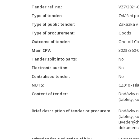
Tender ref. no.
VZ7/2021-
Type of tender
Zvláštní p
Type of public tender
Zakázka v
Type of procurement
Goods
Outcome of tender
One-off Co
Main CPV
30237360-0
Tender split into parts
No
Electronic auction
No
Centralised tender
No
NUTS
CZ010 - Hl
Content of tender
Dodávky ná
(tablety, k
Brief description of tender or procurement
Dodávky ná
(tablety, 
uvedených 
dokumentac