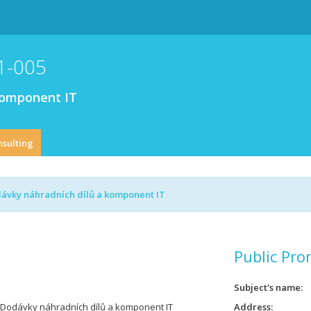
1-005
komponent IT
nsulting
dávky náhradních dílů a komponent IT
Public Pro
Subject's name
 Dodávky náhradních dílů a komponent IT
Address