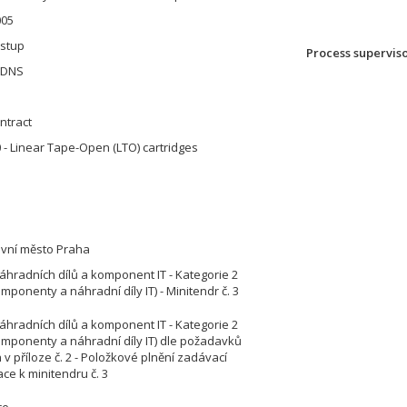
005
ostup
Process supervis
 DNS
ntract
 - Linear Tape-Open (LTO) cartridges
avní město Praha
hradních dílů a komponent IT - Kategorie 2
omponenty a náhradní díly IT) - Minitendr č. 3
hradních dílů a komponent IT - Kategorie 2
komponenty a náhradní díly IT) dle požadavků
v příloze č. 2 - Položkové plnění zadávací
e k minitendru č. 3