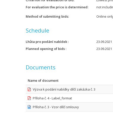
Criterion for evaluation of bid
Lowest pri
For evaluation the price is determined
not includ
Method of submitting bids
Online onl
Schedule
Lhůta pro podání nabídek
23.09.2021 
Planned opening of bids
23.09.2021 
Documents
Name of document
Výzva k podání nabídky dílčí zakázka č. 3
Příloha č. 4 - Label_format
Příloha č. 3 - Vzor dílčí smlouvy