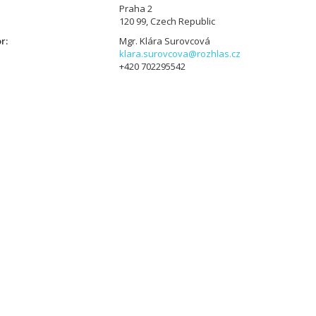
Praha 2
120 99, Czech Republic
or
Mgr. Klára Surovcová
klara.surovcova@rozhlas.cz
+420 702295542