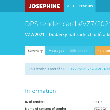
JOSEPHINE
ALL TENDERS
DPS tender card #VZ7/202
VZ7/2021 - Dodávky náhradních dílů a 
Summary
Messages
Bids and requests
Paid co
This tender is part of a DPS
#VZ7/2021 VZ7/2021 - Do
Information
ID of tender
14414
Name of content of tender
VZ7/2021 -