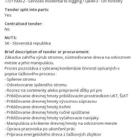
77211000-2 - Services incidental to logging / QB49-3 - On forestry
Tender split into parts
Yes
Centralised tender
No
NUTS
SK - Slovenská republika
Brief description of tender or procurement
Zákazka zahŕňa výrub stromov, sústreďovanie dreva na odvoznom
mieste a jeho manipuláciu.
Proces pozostáva z vybranej kombinácie činností opísaných v
popise ťažbového procesu :
- Spílenie stromu
- Odvetvovanie spíleného stromu
- Rozrez na sortimenty alebo prepravné dĺžky pri pni
- Približovanie drevnej hmoty približovacím prostriedkom UKT, ŠLKT
- Približovanie drevnej hmoty vývoznou súpravou
- Približovanie drevnej hmoty koňmi
- Približovanie drevnej hmoty ručné spúšťanie
- Približovanie drevnej hmoty vyťahovacie navijaky
- Manipulácia a krátenie drevnej hmoty na odvoznom mieste
- Úprava pracoviska po ukončení prác
- Príprava energetického dreva z ťažbových zbytkov