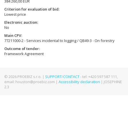
384 260,00 EUR
Criterion for evaluation of bid
Lowest price
Electronic auction
No
Main CPV
77211000-2 - Services incidental to logging / QB49-3 - On forestry
Outcome of tender
Framework Agreement
© 2026 PROEBIZ s.r.o. |
SUPPORT
/
CONTACT
- tel: +420 597 587 111,
email: houston@proebiz.com |
Accessibility declaration
| JOSEPHINE
2.3