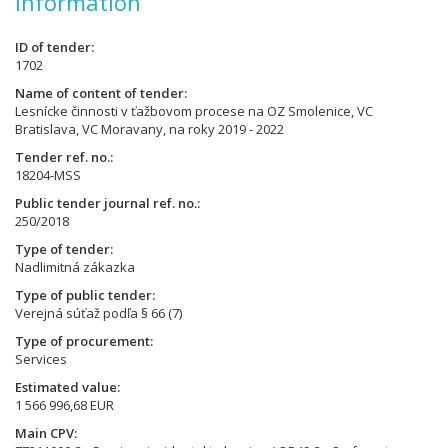
Information
ID of tender
1702
Name of content of tender
Lesnícke činnosti v ťažbovom procese na OZ Smolenice, VC
Bratislava, VC Moravany, na roky 2019 - 2022
Tender ref. no.
18204-MSS
Public tender journal ref. no.
250/2018
Type of tender
Nadlimitná zákazka
Type of public tender
Verejná súťaž podľa § 66 (7)
Type of procurement
Services
Estimated value
1 566 996,68 EUR
Main CPV