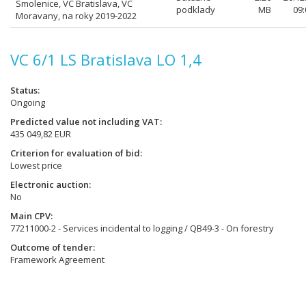
Smolenice, VC Bratislava, VC
podklady
MB
09:
Moravany, na roky 2019-2022
VC 6/1 LS Bratislava LO 1,4
Status
Ongoing
Predicted value not including VAT
435 049,82 EUR
Criterion for evaluation of bid
Lowest price
Electronic auction
No
Main CPV
77211000-2 - Services incidental to logging / QB49-3 - On forestry
Outcome of tender
Framework Agreement