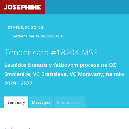
JOSEPHINE
STATUS: ONGOING
Server time:
06.08.2026 04:07
Tender card #18204-MSS
Lesnícke činnosti v ťažbovom procese na OZ
Smolenice, VC Bratislava, VC Moravany, na roky
2019 - 2022
Summary
Messages
Bids and requests