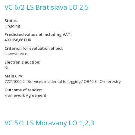
VC 6/2 LS Bratislava LO 2,5
Status
Ongoing
Predicted value not including VAT
400 656,86 EUR
Criterion for evaluation of bid
Lowest price
Electronic auction
No
Main CPV
77211000-2 - Services incidental to logging / QB49-3 - On forestry
Outcome of tender
Framework Agreement
VC 5/1 LS Moravany LO 1,2,3