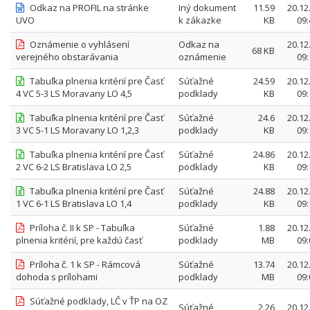
Odkaz na PROFIL na stránke
Iný dokument
11.59
20.12
UVO
k zákazke
KB
09:
Oznámenie o vyhlásení
Odkaz na
20.12
68 KB
verejného obstarávania
oznámenie
09:
Tabuľka plnenia kritérií pre Časť
Súťažné
24.59
20.12
4 VC 5-3 LS Moravany LO 4,5
podklady
KB
09:
Tabuľka plnenia kritérií pre Časť
Súťažné
24.6
20.12
3 VC 5-1 LS Moravany LO 1,2,3
podklady
KB
09:
Tabuľka plnenia kritérií pre Časť
Súťažné
24.86
20.12
2 VC 6-2 LS Bratislava LO 2,5
podklady
KB
09:
Tabuľka plnenia kritérií pre Časť
Súťažné
24.88
20.12
1 VC 6-1 LS Bratislava LO 1,4
podklady
KB
09:
Príloha č. II k SP - Tabuľka
Súťažné
1.88
20.12
plnenia kritérií, pre každú časť
podklady
MB
09:
Príloha č. 1 k SP - Rámcová
Súťažné
13.74
20.12
dohoda s prílohami
podklady
MB
09:
Súťažné podklady, LČ v ŤP na OZ
Súťažné
2.26
20.12