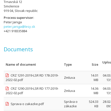
Trnavská 12
Smolenice
919 04, Slovak republic
Process supervisor
Peter Janiga
peter.janiga@lesy.sk
+421 918335884
Documents
Uplo
Name of document
Type
Size
CRZ 1291-2019-LSR RD 178-2019-
14.01
04.03
Zmluva
2022-02.pdf
MB
13:
CRZ 1290-2019-LSR RD 177-2019-
14.36
04.03
Zmluva
2022-02.pdf
MB
13:
Správa o
524.33
28.02
Sprava o zakazke.pdf
zákazke
KB
09: