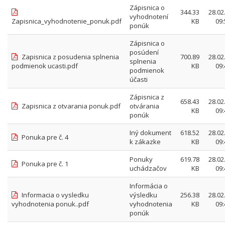
Zápisnica o
344.33
28.02
vyhodnotení
Zapisnica_vyhodnotenie_ponuk.pdf
KB
09:
ponúk
Zápisnica o
posúdení
Zapisnica z posudenia splnenia
700.89
28.02
splnenia
podmienok ucasti.pdf
KB
09:
podmienok
účasti
Zápisnica z
658.43
28.02
Zapisnica z otvarania ponuk.pdf
otvárania
KB
09:
ponúk
Iný dokument
618.52
28.02
Ponuka pre č. 4
k zákazke
KB
09:
Ponuky
619.78
28.02
Ponuka pre č. 1
uchádzačov
KB
09:
Informácia o
Informacia o vysledku
výsledku
256.38
28.02
vyhodnotenia ponuk..pdf
vyhodnotenia
KB
09:
ponúk