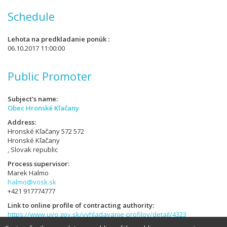
Schedule
Lehota na predkladanie ponúk
06.10.2017 11:00:00
Public Promoter
Subject's name
Obec Hronské Kľačany
Address
Hronské Kľačany 572 572
Hronské Kľačany
, Slovak republic
Process supervisor
Marek Halmo
halmo@vosk.sk
+421 917774777
Link to online profile of contracting authority
https://www.uvo.gov.sk/vyhladavanie-profilov/detail/4323